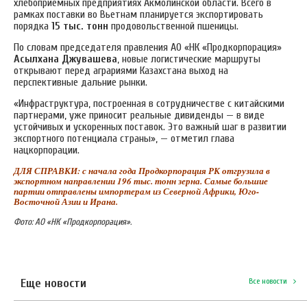
хлебоприемных предприятиях Акмолинской области. Всего в
рамках поставки во Вьетнам планируется экспортировать
порядка
15 тыс. тонн
продовольственной пшеницы.
По словам председателя правления АО «НК «Продкорпорация»
Асылхана Джувашева
, новые логистические маршруты
открывают перед аграриями Казахстана выход на
перспективные дальние рынки.
«Инфраструктура, построенная в сотрудничестве с китайскими
партнерами, уже приносит реальные дивиденды — в виде
устойчивых и ускоренных поставок. Это важный шаг в развитии
экспортного потенциала страны», — отметил глава
нацкорпорации.
ДЛЯ СПРАВКИ: с начала года Продкорпорация РК отгрузила в
экспортном направлении 196 тыс. тонн зерна. Самые большие
партии отправлены импортерам из Северной Африки, Юго-
Восточной Азии и Ирана.
Фото: АО «НК «Продкорпорация».
Еще новости
Все новости