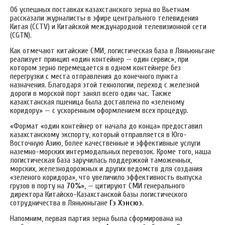
Об успешных поставках казахстанского зерна во Вьетнам
рассказали журналисты в эфире центрального телевидения
Китая (CCTV) и Китайской международной телевизионной сети
(CGTN).
Как отмечают китайские СМИ, логистическая база в Ляньюньгане
реализует принцип «один контейнер — один сервис», при
котором зерно перемещается в одном контейнере без
перегрузки с места отправления до конечного пункта
назначения. Благодаря этой технологии, переход с железной
дороги в морской порт занял всего один час. Также
казахстанская пшеница была доставлена по «зеленому
коридору» — с ускоренным оформлением всех процедур.
«Формат «один контейнер от начала до конца» предоставил
казахстанскому экспорту, который отправляется в Юго-
Восточную Азию, более качественные и эффективные услуги
наземно-морских интермодальных перевозок. Кроме того, наша
логистическая база заручилась поддержкой таможенных,
морских, железнодорожных и других ведомств для создания
«зеленого коридора», что увеличило эффективность выпуска
грузов в порту на
70%
», — цитируют СМИ генерального
директора Китайско-Казахстанской базы логистического
сотрудничества в Ляньюньгане
Гэ Хэнсюэ
.
Напомним, первая партия зерна была сформирована на