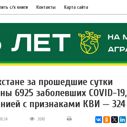
пить с/х книги
Контакты
Карта сайта
хстане за прошедшие сутки
ны 6925 заболевших COVID-19,
нией с признаками КВИ — 324
18:24
2010