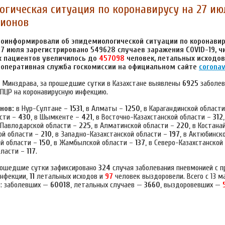
гическая ситуация по коронавирусу на 27 ию
гионов
оинформировали об эпидемиологической ситуации по коронавир
27 июля зарегистрировано 549628 случаев заражения COVID-19, ч
 пациентов увеличилось до
457098
человек, летальных исходов
 оперативная служба госкомиссии на официальном сайте
coronav
 Минздрава, за прошедшие сутки в Казахстане выявлены
6925
заболев
ЦР на коронавирусную инфекцию.
нов:
в Нур-Султане –
1531
, в Алматы –
1250
, в Карагандинской област
сти –
430
, в Шымкенте –
421
, в Восточно-Казахстанской области –
312
в Павлодарской области –
225
, в Алматинской области –
220
, в Костана
ой области –
210
, в Западно-Казахстанской области –
197
, в Актюбинск
й области –
150
, в Жамбылской области –
137
, в Северо-Казахстанской
бласти –
117
.
прошедшие сутки зафиксировано
324
случая заболевания пневмонией с п
инфекции,
11
летальных исходов и
97
человек выздоровели. Всего с 13 м
о: заболевших —
60018
, летальных случаев —
3660
, выздоровевших —