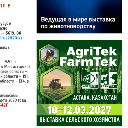
ля в
усу: в
исло
 — 5619. Об
irus2020.kz
.
ших с
и –
920
, в
, в Мангистауской
йской области –
ой области –
191
,
 области –
134
, в
ризнаками
арта 2020 года
54211
.