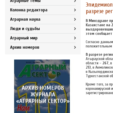
Аграрные темы
Эпидемиоло
Колонка редактора
разрезе ре
Аграрная наука
В Минздраве пр
Казахстане на 
Люди и судьбы
выздоровевших
этом сообщает
Аграрный мир
Согласно данным
положительным П
Архив номеров
В разрезе регио
Атырауской обла
области –
267
, 
213
, в Акмолинск
в Кызылординско
Туркестанской о
Кроме того, за 
АРХИВ НОМЕРОВ
коронавирусной 
зарегистрирован
ЖУРНАЛА
«АГРАРНЫЙ СЕКТОР»