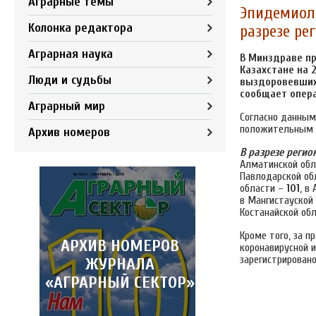
Аграрные темы
Эпидемиоло
Колонка редактора
разрезе ре
Аграрная наука
В Минздраве пр
Казахстане на 
Люди и судьбы
выздоровевших
сообщает опер
Аграрный мир
Согласно данным
положительным П
Архив номеров
В разрезе регио
Алматинской об
Павлодарской об
области –
101
, в
в Мангистауской
Костанайской об
Кроме того, за 
АРХИВ НОМЕРОВ
коронавирусной 
зарегистрирован
ЖУРНАЛА
«АГРАРНЫЙ СЕКТОР»