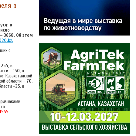
реля в
усу: в
число
 —
3668
. Об этом
020.k
z
.
ших с
–
255
, в
ласти –
150
, в
чно-Казахстанской
кой области –
70
,
бласти –
35
, в
признаками
ста
1555
.