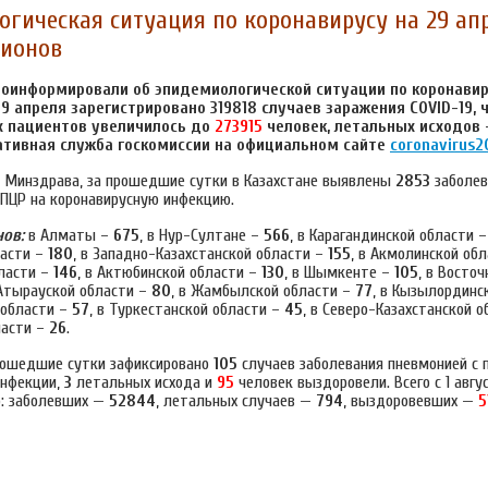
гическая ситуация по коронавирусу на 29 ап
гионов
оинформировали об эпидемиологической ситуации по коронавир
29 апреля зарегистрировано
319818
с
лучаев заражения COVID-19, 
 пациентов увеличилось до
273915
человек, летальных исходов
ативная служба госкомиссии на официальном сайте
coronavirus2
 Минздрава, за прошедшие сутки в Казахстане выявлены
2853
заболев
ЦР на коронавирусную инфекцию.
нов:
в Алматы –
675
, в Нур-Султане –
566
, в Карагандинской области 
ласти –
180
, в Западно-Казахстанской области –
155
, в Акмолинской об
ласти –
146
, в Актюбинской области –
130
, в Шымкенте –
105
, в Восто
 Атырауской области –
80
, в Жамбылской области –
77
, в Кызылординс
 области –
57
, в Туркестанской области –
45
, в Северо-Казахстанской о
ласти –
26
.
прошедшие сутки зафиксировано
105
случаев заболевания пневмонией с 
инфекции,
3
летальных исхода и
95
человек выздоровели. Всего с 1 авгу
о: заболевших —
52844
, летальных случаев —
794
, выздоровевших —
5