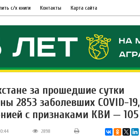
пить с/х книги
Контакты
Карта сайта
хстане за прошедшие сутки
ны 2853 заболевших COVID-19,
нией с признаками КВИ — 105
10:44
2898