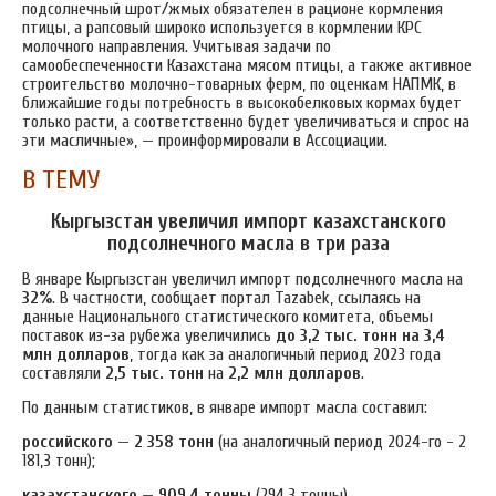
подсолнечный шрот/жмых обязателен в рационе кормления
птицы, а рапсовый широко используется в кормлении КРС
молочного направления. Учитывая задачи по
самообеспеченности Казахстана мясом птицы, а также активное
строительство молочно-товарных ферм, по оценкам НАПМК, в
ближайшие годы потребность в высокобелковых кормах будет
только расти, а соответственно будет увеличиваться и спрос на
эти масличные», — проинформировали в Ассоциации.
В ТЕМУ
Кыргызстан увеличил импорт казахстанского
подсолнечного масла в три раза
В январе Кыргызстан увеличил импорт подсолнечного масла на
32%
.
В частности, сообщает портал Tazabek, ссылаясь на
данные Национального статистического комитета, объемы
поставок из-за рубежа увеличились
до 3,2 тыс. тонн
на 3,4
млн долларов
, тогда как за аналогичный период 2023 года
составляли
2,5 тыс. тонн
на
2,2 млн долларов
.
По данным статистиков, в январе импорт масла составил:
российского
—
2 358 тонн
(на аналогичный период 2024-го - 2
181,3 тонн);
казахстанского
—
909,4 тонны
(294,3 тонны).