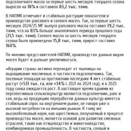
подсолнечного масла за первые шесть месяцев текущего сезона
выросло на
18%
и составило
83,2 тыс. тонн
.
В НАПМК отмечают и стабильно растущие показатели в
производстве рапсового и соевого масел. Так, за первые шесть
месяцев 2024/25 МГ выпуск рапсового масла составил
39,2 тыс.
тонн
, что на
83%
больше аналогичного периода прошлого года
(
21,5 тыс. тонн
). Соевого масла за шесть месяцев текущего
сезона было произведено
15,8 тыс. тонн
, прирост составил
160%
.
По мнению представителей НАПМК, производство данных видов
масел будет и дальше увеличиваться.
«Аграрии страны активно переходят от пшеницы на
выращивание масличных, в частности подсолнечника. Так,
посевные площади на протяжении последних
4 лет
стабильно
растут (
+531 тыс. га
, или
+34%
с 2021 по 2024 год), и в 2025
году снова ожидается рост. В настоящее время одними из
перспективных сельхозкультур являются подсолнечник, рапс и
соя, ведь на продукцию переработки данных культур имеется
стабильный спрос на внутреннем рынке, не говоря уже о
высокой потребности на внешних рынках. К тому же
высокобелковый корм, как шрот/жмых, получаемый в процессе
производства масел, является основой для развития смежных
отраслей, таких как птицеводство и животноводство,
комбикормовая промышленность. В частности, соевый и