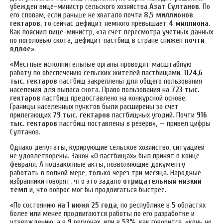
убежден вице-министр сельского хозяйства
Азат Султанов
. По
его словам, если раньше не хватало почти
8,5 миллионов
гектаров
, то сейчас дефицит немного превышает
4 миллиона
.
Как пояснил вице-министр, «за счет пересмотра учетных данных
по поголовью скота, дефицит пастбищ в стране снижен
почти
вдвое
».
«Местные исполнительные органы проводят масштабную
работу по обеспечению сельских жителей пастбищами.
1124,6
тыс. гектаров
пастбищ закреплены для общего пользования
населения для выпаса скота. Право пользования на
723 тыс.
гектаров
пастбищ предоставлено на конкурсной основе.
Границы населенных пунктов были расширены за счет
прилегающих
79 тыс. гектаров
пастбищных угодий. Почти
916
тыс. гектаров
пастбищ поставлены в резерв», — привел цифры
Султанов.
Однако депутаты, курирующие сельское хозяйство, ситуацией
не удовлетворены. Закон «О пастбищах» был принят в конце
февраля. А подзаконные акты, позволяющие документу
работать в полной мере, только через три месяца. Народные
избранники говорят, что это задало
отрицательный низкий
темп
и, что вопрос мог бы продвигаться быстрее.
«По состоянию
на 1 июня 25 года
, по республике в
5
областях
более или менее продвигаются работы по его разработке и
утверждению, а в
9
регионах, или в
53%
, как говорится, «конь не