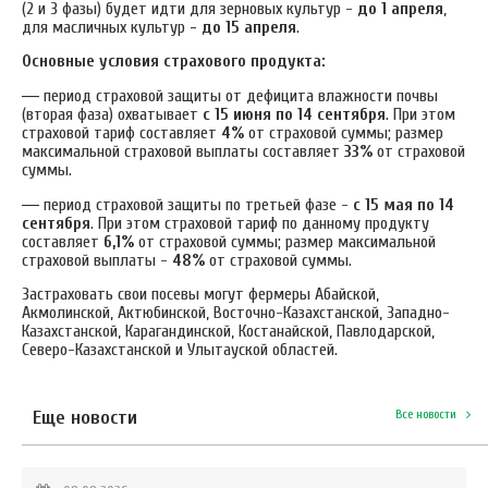
(2 и 3 фазы) будет идти для зерновых культур -
до 1 апреля
,
для масличных культур
- до 15 апреля
.
Основные условия страхового продукта:
—
период страховой защиты от дефицита влажности почвы
(вторая фаза) охватывает
с 15 июня по 14 сентября
. При этом
страховой тариф составляет
4%
от страховой суммы; размер
максимальной страховой выплаты составляет
33%
от страховой
суммы.
—
период страховой защиты по третьей фазе -
с 15 мая по 14
сентября
. При этом страховой тариф по данному продукту
составляет
6,1%
от страховой суммы; размер максимальной
страховой выплаты -
48%
от страховой суммы.
Застраховать свои посевы могут фермеры Абайской,
Акмолинской, Актюбинской, Восточно-Казахстанской, Западно-
Казахстанской, Карагандинской, Костанайской, Павлодарской,
Северо-Казахстанской и Улытауской областей.
Еще новости
Все новости