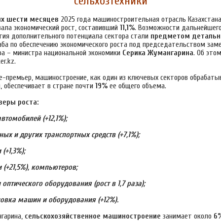
сельхозтехники
х шести месяцев
2025 года машиностроительная отрасль Казахстан
ала экономический рост, составивший
11,1%
. Возможности дальнейшего
тия дополнительного потенциала сектора стали
предметом детальн
аба по обеспечению экономического роста под председательством зам
а – министра национальной экономики
Серика Жумангарина
. Об это
er.kz.
е-премьер, машиностроение, как один из ключевых секторов обрабат
 обеспечивает в стране почти
19%
ее общего объема.
веры роста:
автомобилей (+12,1%);
ых и других транспортных средств (+7,1%);
 (+1,3%);
и (+21,5%), компьютеров;
 оптического оборудования (рост в 1,7 раза);
новка машин и оборудования (+12%).
гарина,
сельскохозяйственное машиностроение
занимает около
6