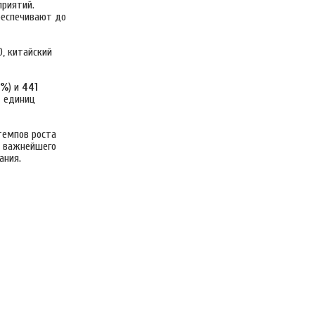
риятий.
беспечивают до
, китайский
3%
) и
441
0
единиц
темпов роста
и важнейшего
ания.