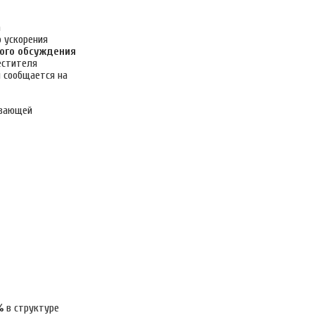
а
 ускорения
ого обсуждения
естителя
м сообщается на
ывающей
%
в структуре