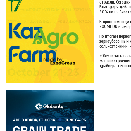
отрасли. Сегодн
Благодаря дейст
90%
потребносте
В прошлом году 
ZOOMLION и амер
По итогам перво
зерноуборочный 
сельхозтехники, 
«Обеспечить вес
машиностроения 
драйвера техноло