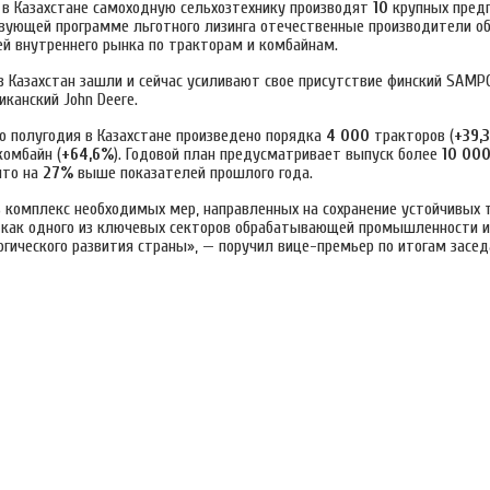
я в Казахстане самоходную сельхозтехнику производят
10
крупных предп
вующей программе льготного лизинга отечественные производители о
й внутреннего рынка по тракторам и комбайнам.
в Казахстан зашли и сейчас усиливают свое присутствие финский SAMPO
иканский John Deere.
го полугодия в Казахстане произведено порядка
4 000
тракторов (
+39,
комбайн (
+64,6%
). Годовой план предусматривает выпуск более
10 00
что на
27%
выше показателей прошлого года.
ь комплекс необходимых мер, направленных на сохранение устойчивых 
как одного из ключевых секторов обрабатывающей промышленности 
гического развития страны», — поручил вице-премьер по итогам засед