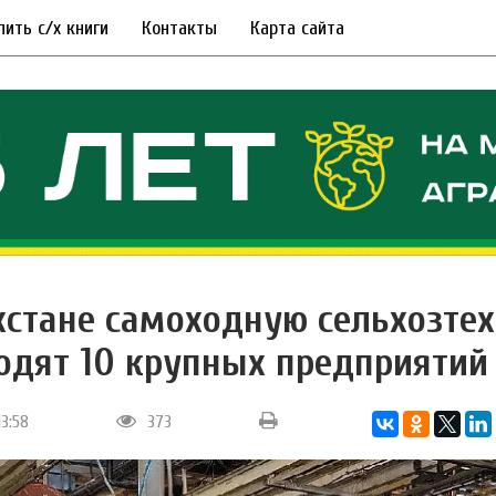
пить с/х книги
Контакты
Карта сайта
хстане самоходную сельхозте
одят 10 крупных предприятий
13:58
373