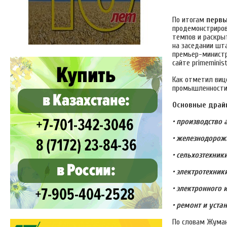
По итогам
первы
продемонстриров
темпов и раскры
на заседании шт
премьер-министр
сайте primeminist
Как отметил виц
промышленности,
Основные драй
• производство 
• железнодорожн
• сельхозтехники
• электротехник
• электронного и
• ремонт и уста
По словам Жуман