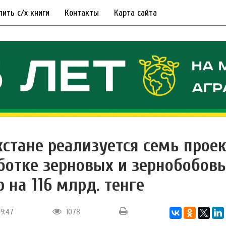
пить с/х книги
Контакты
Карта сайта
хстане реализуется семь проек
ботке зерновых и зернобобов
 на 116 млрд. тенге
09:47
1078