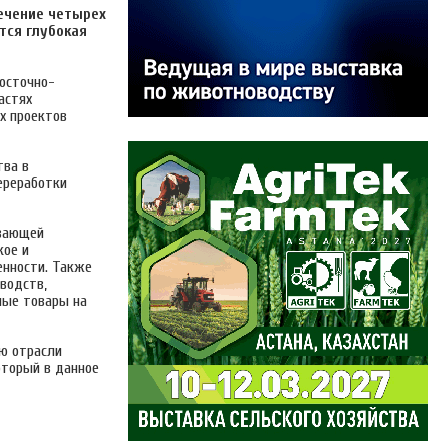
ечение четырех
тся глубокая
Восточно-
астях
х проектов
тва в
ереработки
ывающей
кое и
нности. Также
водств,
ные товары на
ю отрасли
оторый в данное