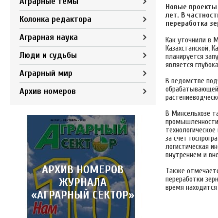
Аграрные темы
Новые проекты 
лет. В частнос
Колонка редактора
переработка зе
Аграрная наука
Как уточнили в 
Казахстанской, К
Люди и судьбы
планируется зап
является глубока
Аграрный мир
В ведомстве под
обрабатывающей 
Архив номеров
растениеводческ
В Минсельхозе т
промышленности н
технологическое
за счет госпрог
логистическая и
внутреннем и вн
АРХИВ НОМЕРОВ
Также отмечаетс
переработки зер
ЖУРНАЛА
время находится 
«АГРАРНЫЙ СЕКТОР»