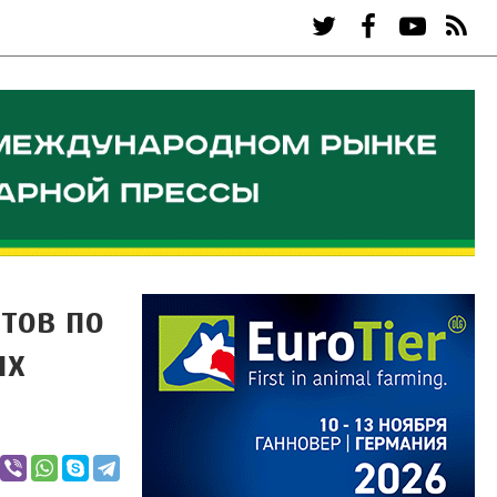
тов по
ых