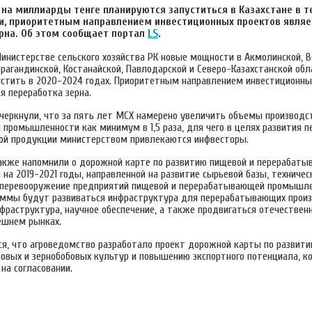
на миллиарды тенге планируются запуститься в Казахстане в т
ти, приоритетным направлением инвестиционных проектов являе
рна. Об этом сообщает портал
LS
.
Министерстве сельского хозяйства РК новые мощности в Акмолинской, 
арагандинской, Костанайской, Павлодарской и Северо-Казахстанской обл
устить в 2020-2024 годах. Приоритетным направлением инвестиционны
я переработка зерна.
черкнули, что за пять лет МСХ намерено увеличить объемы производс
промышленности как минимум в 1,5 раза, для чего в целях развития п
ой продукции министерством привлекаются инфвесторы.
акже напомнили о дорожной карте по развитию пищевой и перерабат
а 2019-2021 годы, направленной на развитие сырьевой базы, техничес
 перевооружение предприятий пищевой и перерабатывающей промышле
раммы будут развиваться инфраструктура для перерабатывающих произ
нфраструктура, научное обеспечение, а также продвигаться отечествен
ешнем рынках.
я, что агроведомство разработало проект дорожной карты по развити
новых и зернобобовых культур и повышению экспортного потенциала, к
на согласовании.