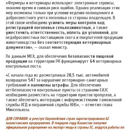
«Фермеры и ветеринары используют электронные сервисы,
экономя время и снижая риск ошибок. Однако реализация этих
мер возможна только при условии ведения полноценного и
добросовестного учета поголовья со стороны владельцев. В
этой связи необходимо
усилить меры контроля над
регистрацией поголовья сельхозживотных
, а также
ужесточить ответственность, вплоть до уголовной
, для
недобросовестных поставщиков скота и покупателей продукции
животноводства
без соответствующих ветеринарных
документов
», — сказал министр.
По данным МСХ, для обеспечения
безопасности пищевой
продукции
на территории РК функционирует
64
ветеринарных
контрольных поста.
«С начала года из досмотренных
28,5 тыс
. автомобилей
возвращено
547
за нарушение ветеринарно-санитарных
требований и
наложены штрафы
. Для обеспечения
ветбезопасности контрольные пункты со странами ЕАЭС
необходимо разместить на территории пунктов пропусков, а
также обеспечить интеграции с информсистемами таможенной
службы КГД и пограничной службы КНБ», — отметил глава
Минсельхоза.
ДЛЯ СПРАВКИ: в реестре Европейских стран зарегистрировано 62
казахстанских предприятия. В текущем году Казахстан получил
официальное разрешение на экспорт меда в страны ЕС, ведутся работы по