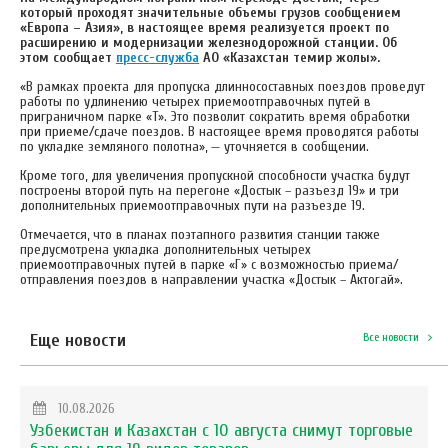
который проходят значительные объемы грузов сообщением
«Европа – Азия», в настоящее время реализуется проект по
расширению и модернизации железнодорожной станции. Об
этом сообщает
пресс-служба
АО «Казахстан темир жолы».
«В рамках проекта для пропуска длинносоставных поездов проведут
работы по удлинению четырех приемоотправочных путей в
приграничном парке «Т». Это позволит сократить время обработки
при приеме/сдаче поездов. В настоящее время проводятся работы
по укладке земляного полотна», — уточняется в сообщении.
Кроме того, для увеличения пропускной способности участка будут
построены второй путь на перегоне «Достык – разъезд 19» и три
дополнительных приемоотправочных пути на разъезде 19.
Отмечается, что в планах поэтапного развития станции также
предусмотрена укладка дополнительных четырех
приемоотправочных путей в парке «Г» с возможностью приема/
отправления поездов в направлении участка «Достык – Актогай».
Еще новости
Все новости
10.08.2026
Узбекистан и Казахстан с 10 августа снимут торговые