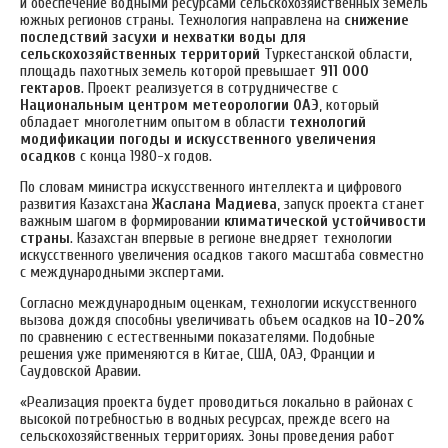
и обеспечение водными ресурсами сельскохозяйственных земель
южных регионов страны.
Технология направлена на
снижение
последствий засухи и нехватки воды для
сельскохозяйственных территорий
Туркестанской области,
площадь пахотных земель которой превышает
911 000
гектаров
. Проект реализуется в сотрудничестве с
Национальным центром метеорологии ОАЭ
, который
обладает многолетним опытом в области
технологий
модификации погоды и искусственного увеличения
осадков
с конца 1980-х годов.
По словам министра искусственного интеллекта и цифрового
развития Казахстана
Жаслана Мадиева
, запуск проекта станет
важным шагом в формировании
климатической устойчивости
страны
. Казахстан впервые в регионе внедряет технологии
искусственного увеличения осадков такого масштаба совместно
с международными экспертами.
Согласно международным оценкам, технологии искусственного
вызова дождя способны увеличивать объем осадков на
10-20%
по сравнению с естественными показателями. Подобные
решения уже применяются в Китае, США, ОАЭ, Франции и
Саудовской Аравии.
«Реализация проекта будет проводиться локально в районах с
высокой потребностью в водных ресурсах, прежде всего на
сельскохозяйственных территориях. Зоны проведения работ