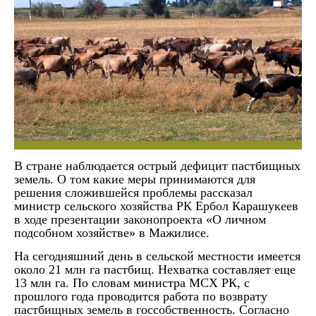
В стране наблюдается острый дефицит пастбищных
земель. О том какие меры принимаются для
решения сложившейся проблемы
рассказал
министр сельского хозяйства РК Ербол Карашукеев
в ходе презентаци
и
законопроекта «О личном
подсобном хозяйстве» в Мажилисе.
На сегодня
шний день в
сельской местности имеется
около 21 млн га пастбищ.
Нехватка составляет е
ще
13 млн га.
По словам министра МСХ РК,
с
прошлого года проводится работа по возврату
пастбищных земель в госсобственность.
Согласно