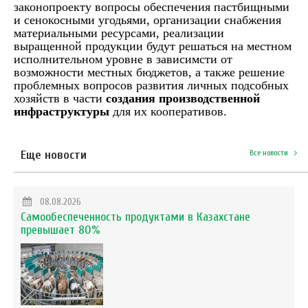
законопроекту в
опрос
ы
обеспечения пастбищными
и сенокосными угодьями, организации снабжения
материальными ресурсами, реализаци
и
выращенной продукции
будут решаться на местном
исполнительном уровне в зависимсти
от
возможности местных бюджетов,
а также
реш
ение
проблемны
х
вопрос
ов
развития личных подсобных
хозяйств в части
создания производственной
инфраструктуры
для их кооперативов.
Еще новости
Все новости
08.08.2026
Самообеспеченность продуктами в Казахстане
превышает 80%