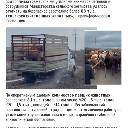
подтоплений совместными усилиями акиматов регионов и
сотрудников Министерства сельского хозяйства удалось
отогнать на безопасное расстояние более
88 тыс.
сельскохозяйственных животных
», – проинформировал
Тлебалдин.
По оперативным данным
количество павших животных
составляет
8,1 тыс. голов
, в том числе МРС –
6 тыс. голов
,
КРС –
1,5 тыс.
, лошадей –
514 голов
. Республиканский
противоэпизоотический отряд продолжает усиленную работу по
утилизации трупов животных в целях сохранения стабильной
эпизоотической обстановки.