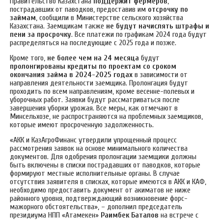
Правительство Казахстана
поддержит фермеров
,
пострадавших от паводков, предоставив им
отсрочку по
займам
, сообщили в Министерстве сельского хозяйства
Казахстана.
Заемщикам также
не будут начислять штрафы и
пени за просрочку
. Все платежи по графикам 2024 года будут
распределяться на последующие с 2025 года и позже.
Кроме того,
не более чем на 24 месяца
будут
пролонгированы кредиты по проектам со сроком
окончания займа в 2024-2025 годах
в зависимости от
направления деятельности заемщика. Пролонгация будут
проходить по всем направлениям, кроме весенне-полевых и
уборочных работ. Заявки будут рассматриваться после
завершения уборки урожая. Все меры, как отмечают в
Минсельхозе, не распространяются на проблемных заемщиков,
которые имеют просроченную задолженность.
«АКК и КазАгроФинанс утвердили упрощенный процесс
рассмотрения заявок на основе минимального количества
документов. Для одобрения пролонгации заемщики должны
быть включены в списки пострадавших от паводков, которые
формируют местные исполнительные органы. В случае
отсутствия заявителя в списках, которые имеются в АКК и КАФ,
необходимо предоставить документ от акиматов не ниже
районного уровня, подтверждающий возникновение форс-
мажорного обстоятельства», – дополнил председатель
президиума НПП «Атамекен»
Раимбек Баталов
на встрече с