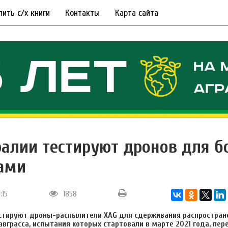
пить с/х книги
Контакты
Карта сайта
ралии тестируют дронов для б
ами
:15
1858
естируют дроны-распылители XAG для сдерживания распростран
авграсса, испытания которых стартовали в марте 2021 года, пе