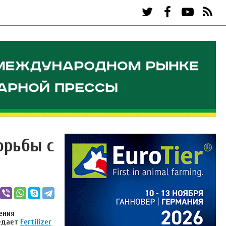
орьбы с
ения
редает
Fertilizer