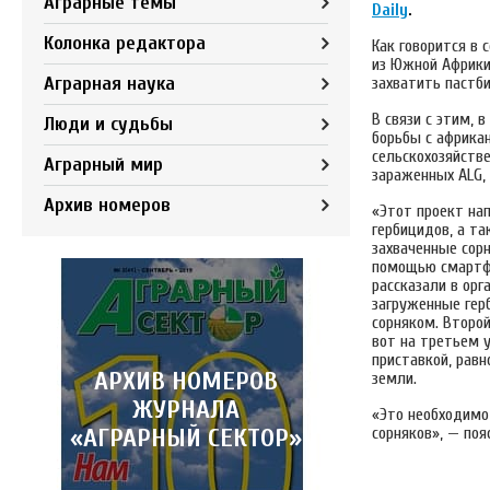
Аграрные темы
Daily
.
Колонка редактора
Как говорится в 
из Южной Африки 
Аграрная наука
захватить пастб
В связи с этим, 
Люди и судьбы
борьбы с африкан
сельскохозяйств
Аграрный мир
зараженных ALG,
Архив номеров
«Этот проект на
гербицидов, а т
захваченные сор
помощью смартфо
рассказали в орг
загруженные гер
сорняком. Второ
вот на третьем 
приставкой, рав
АРХИВ НОМЕРОВ
земли.
ЖУРНАЛА
«Это необходимо
«АГРАРНЫЙ СЕКТОР»
сорняков», — поя