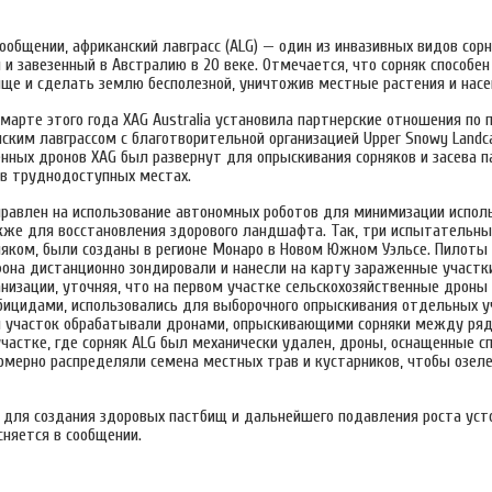
сообщении, африканский лавграсс (ALG) — один из инвазивных видов сор
и завезенный в Австралию в 20 веке. Отмечается, что сорняк способе
ище и сделать землю бесполезной, уничтожив местные растения и нас
в марте этого года XAG Australia установила партнерские отношения по
ским лавграссом с благотворительной организацией Upper Snowy Landc
енных дронов XAG был развернут для опрыскивания сорняков и засева п
 в труднодоступных местах.
правлен на использование автономных роботов для минимизации испол
акже для восстановления здорового ландшафта. Так, три испытательны
няком, были созданы в регионе Монаро в Новом Южном Уэльсе. Пилоты 
на дистанционно зондировали и нанесли на карту зараженные участки
анизации, уточняя, что на первом участке сельскохозяйственные дроны 
бицидами, использовались для выборочного опрыскивания отдельных у
й участок обрабатывали дронами, опрыскивающими сорняки между ряд
участке, где сорняк ALG был механически удален, дроны, оснащенные с
номерно распределяли семена местных трав и кустарников, чтобы озел
 для создания здоровых пастбищ и дальнейшего подавления роста уст
сняется в сообщении.