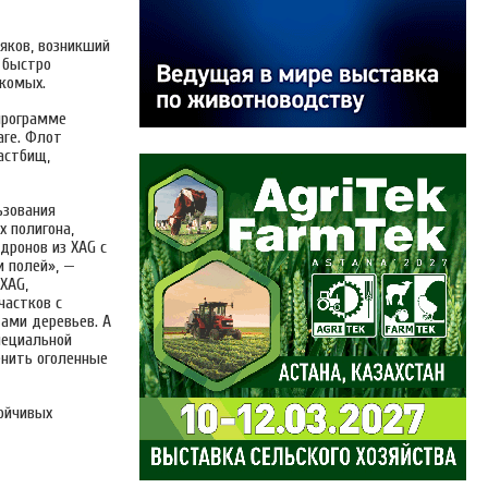
няков, возникший
н быстро
екомых.
 программе
are. Флот
астбищ,
ьзования
х полигона,
дронов из XAG с
 полей», —
XAG,
частков с
ами деревьев. А
пециальной
енить оголенные
ойчивых