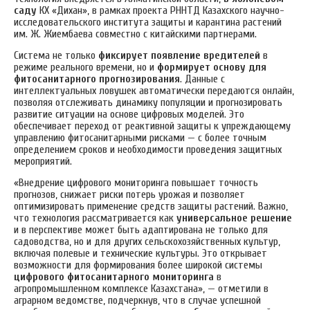
саду
КХ «Дихан», в рамках проекта РННТД Казахского научно-
исследовательского института защиты и карантина растений
им. Ж. Жиембаева совместно с китайскими партнерами.
Система не только
фиксирует появление вредителей
в
режиме реального времени, но и
формирует основу для
фитосанитарного прогнозирования
. Данные с
интеллектуальных ловушек автоматически передаются онлайн,
позволяя отслеживать динамику популяции и прогнозировать
развитие ситуации на основе цифровых моделей. Это
обеспечивает переход от реактивной защиты к упреждающему
управлению фитосанитарными рисками — с более точным
определением сроков и необходимости проведения защитных
мероприятий.
«Внедрение цифрового мониторинга повышает точность
прогнозов, снижает риски потерь урожая и позволяет
оптимизировать применение средств защиты растений. Важно,
что технология рассматривается как
универсальное решение
и в перспективе может быть адаптирована не только для
садоводства, но и для других сельскохозяйственных культур,
включая полевые и технические культуры. Это открывает
возможности для формирования более широкой системы
цифрового фитосанитарного мониторинга
в
агропромышленном комплексе Казахстана», — отметили в
аграрном ведомстве, подчеркнув, что в случае успешной