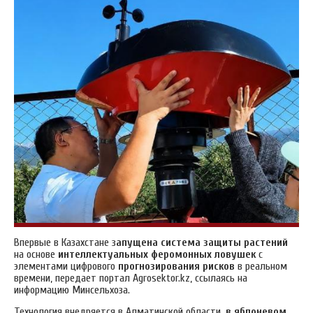
Впервые в Казахстане з
апущена система защиты растений
на основе
интеллектуальных феромонных ловушек
с
элементами цифрового
прогнозирования рисков
в реальном
времени, передает портал Аgrosektor.kz, ссылаясь на
информацию
Минсельхоза.
Технология внедряется в Алматинской области,
в яблоневом