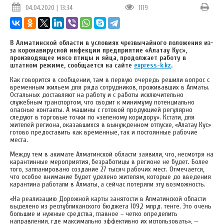
04.04.2020 | 13:34
1119
В Алматинской области в условиях чрезвычайного положения из-
за коронавирусной инфекции предприятие «Алатау Кус»,
производящее мясо птицы и яйца, продолжает работу в
штатном режиме, сообщается на сайте
express-k.kz
.
Как говорится в сообщении, там в первую очередь решили вопрос с
временным жильем для ряда сотрудников, проживавших в Алматы.
Остальных доставляют на работу и с работы исключительно
служебным транспортом, что сводит к минимуму потенциально
опасные контакты. А машины с готовой продукцией регулярно
следуют в торговые точки по «зеленому коридору». Кстати, для
жителей региона, оказавшихся в вынужденном отпуске, «Алатау Кус»
готово предоставить как временные, так и постоянные рабочие
места.
Между тем в акимате Алматинской области заявили, что, несмотря на
карантинные мероприятия, безработицы в регионе не будет. Более
того, запланировано создание 27 тысяч рабочих мест. Отмечается,
что особое внимание будет уделено жителям, которые до введения
карантина работали в Алматы, а сейчас потеряли эту возможность.
«На реализацию Дорожной карты занятости в Алматинской области
выделено из республиканского бюджета 109,2 млрд. тенге. Это очень
большие и нужные средства, главное – четко определить
направления, где максимально эффективно их использовать», —