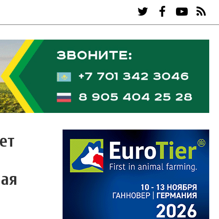
ет
ная