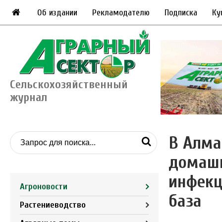
Об издании
Рекламодателю
Подписка
Ку
Сельскохозяйственный
журнал
В Алма
домашн
инфекц
Агроновости
база
Растениеводство