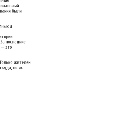
ления
иональный
ования были
тных и
ритории
 За последние
 — это
 Только жителей
ткуда, по их