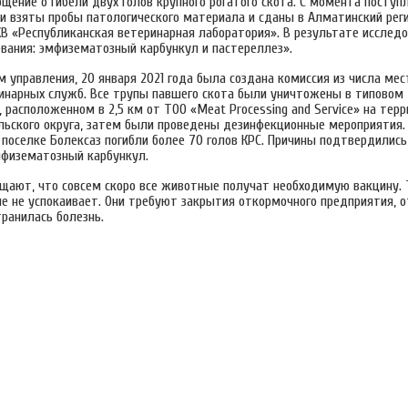
бщение о гибели двух голов крупного рогатого скота. С момента поступ
и взяты пробы патологического материала и сданы в Алматинский рег
ХВ «Республиканская ветеринарная лаборатория». В результате исслед
вания: эмфизематозный карбункул и пастереллез».
 управления, 20 января 2021 года была создана комиссия из числа мес
инарных служб. Все трупы павшего скота были уничтожены в типовом
 расположенном в 2,5 км от ТОО «Meat Processing and Service» на тер
ельского округа, затем были проведены дезинфекционные мероприятия.
 поселке Болексаз погибли более 70 голов КРС. Причины подтвердились
мфизематозный карбункул.
щают, что совсем скоро все животные получат необходимую вакцину.
е не успокаивает. Они требуют закрытия откормочного предприятия, о
ранилась болезнь.