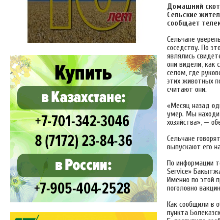
Домашний скот 
Сельские жител
сообщает теле
Сельчане уверен
соседству. По эт
являлись свидет
они видели, как
селом, где руко
этих животных по
считают они.
«Месяц назад оди
умер. Мы находи
хозяйства», — об
Сельчане говорят
выпускают его н
По информации т
Service» Бакытж
Именно по этой п
поголовно вакцин
Как сообщили в 
пункта Болеказск