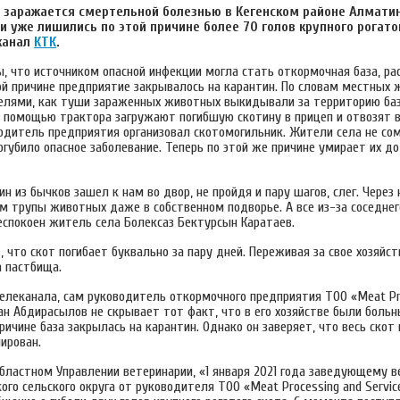
заражается смертельной болезнью в Кегенском районе Алматин
и уже лишились по этой причине более 70 голов крупного рогатог
канал
КТК
.
ы, что источником опасной инфекции могла стать откормочная база, р
ой причине предприятие закрывалось на карантин. По словам местных 
елями, как туши зараженных животных выкидывали за территорию баз
 с помощью трактора загружают погибшую скотину в прицеп и отвозят в
водитель предприятия организовал скотомогильник. Жители села не со
губило опасное заболевание. Теперь по этой же причине умирает их д
н из бычков зашел к нам во двор, не пройдя и пару шагов, слег. Чере
м трупы животных даже в собственном подворье. А все из-за соседнег
еспокоен житель села Болексаз Бектурсын Каратаев.
, что скот погибает буквально за пару дней. Переживая за свое хозяйств
а пастбища.
елеканала, сам руководитель откормочного предприятия ТОО «Meat Pr
ан Абдирасылов не скрывает тот факт, что в его хозяйстве были боль
ричине база закрылась на карантин. Однако он заверяет, что весь скот
ирован.
областном Управлении ветеринарии, «1 января 2021 года заведующему в
ого сельского округа от руководителя ТОО «Meat Processing and Servi