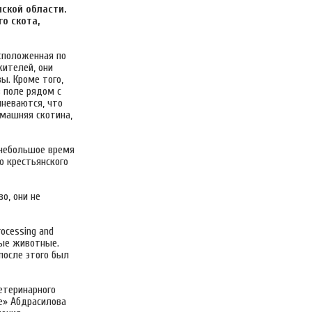
ской области.
о скота,
асположенная по
жителей, они
ы. Кроме того,
 поле рядом с
мневаются, что
омашняя скотина,
з небольшое время
о крестьянского
о, они не
ocessing and
ные животные.
 после этого был
етеринарного
ce» Абдрасилова