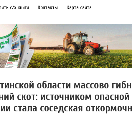
пить с/х книги
Контакты
Карта сайта
тинской области массово гибн
ий скот: источником опасной
ии стала соседская откормоч