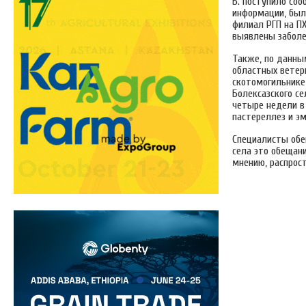
Б. поступило соо
информации, был
филиал РГП на П
выявлены заболе
Также, по данным
областных ветер
скотомогильнике,
Болексазского с
четыре недели в
пастереллез и э
Специалисты обе
села это обещани
мнению, распрост