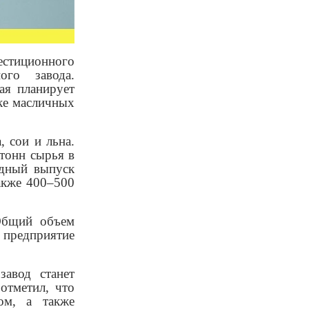
естиционного
ого завода.
рая планирует
ке масличных
, сои и льна.
тонн сырья в
одный выпуск
также 400–500
 Общий объем
 предприятие
завод станет
отметил, что
ом, а также