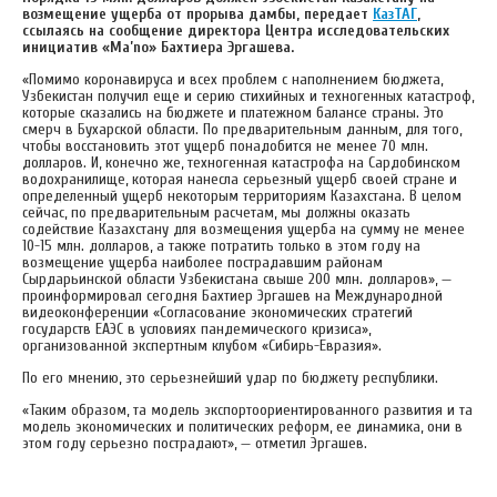
возмещение ущерба от прорыва дамбы, передает
КазТАГ
,
ссылаясь на сообщение директора Центра исследовательских
инициатив «Ma’no» Бахтиера Эргашева.
«Помимо коронавируса и всех проблем с наполнением бюджета,
Узбекистан получил еще и серию стихийных и техногенных катастроф,
которые сказались на бюджете и платежном балансе страны. Это
смерч в Бухарской области. По предварительным данным, для того,
чтобы восстановить этот ущерб понадобится не менее 70 млн.
долларов. И, конечно же, техногенная катастрофа на Сардобинском
водохранилище, которая нанесла серьезный ущерб своей стране и
определенный ущерб некоторым территориям Казахстана. В целом
сейчас, по предварительным расчетам, мы должны оказать
содействие Казахстану для возмещения ущерба на сумму не менее
10-15 млн. долларов, а также потратить только в этом году на
возмещение ущерба наиболее пострадавшим районам
Сырдарьинской области Узбекистана свыше 200 млн. долларов», —
проинформировал сегодня Бахтиер Эргашев на Международной
видеоконференции «Согласование экономических стратегий
государств ЕАЭС в условиях пандемического кризиса»,
организованной экспертным клубом «Сибирь-Евразия».
По его мнению, это серьезнейший удар по бюджету республики.
«Таким образом, та модель экспортоориентированного развития и та
модель экономических и политических реформ, ее динамика, они в
этом году серьезно пострадают», — отметил Эргашев.