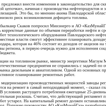
а предложил внести изменения в законодательство для ск
ой цепочки», начиная с производства нефтепродуктов и 
лизацией. Это бы, по мнению акима Павлодарской облас
снизило риск возникновения дефицита топлива.
Абылкаир Скаков попросил Минэнерго и АО «КазМунайГа
ь корректные данные по объемам переработки нефти и с
бот технологического оборудования Павлодарского нефт
а местные власти смогут эффективнее планировать доходн
дара, которая на 46% состоит из доходов от акцизов на 
авы региона, в первую очередь нужно для исполнения со
 бюджета.
уации на топливном рынке, министр энергетики Магзум 
 отечественные предприятия не справились с задачей по 
рынка дизельным и авиатопливом. Одной из основных пр
ктивное планирование ремонтных работ.
а модернизацию производственных мощностей заводы рег
тся на ремонт в самый неподходящий момент, - сказал гл
 В условиях растущего потребления ежегодные 25-дневны
ительная роскошь. Считаю, что действующий регламент 
бот устарел. На капитальный ремонт должен останавлива
 год. Поручаю руководству АО «КазМунайГаз» разработат