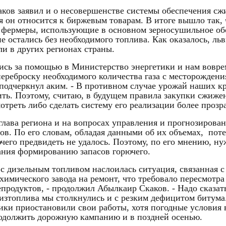
ков заявил и о несовершенстве системы обеспечения с
я он относится к биржевым товарам. В итоге вышло так, 
 фермеры, использующие в основном зерносушильное об
 не остались без необходимого топлива. Как оказалось, ль
и в других регионах страны.
ись за помощью в Министерство энергетики и нам вовре
переброску необходимого количества газа с месторождени
- подчеркнул аким. - В противном случае урожай наших к
ить. Поэтому, считаю, в будущем правила закупки сжижен
отреть либо сделать систему его реализации более прозр
глава региона и на вопросах управления и прогнозирован
ов. По его словам, обладая данными об их объемах, по
чего предвидеть не удалось. Поэтому, по его мнению, ну
ния формированию запасов горючего.
 с дизельным топливом наслоилась ситуация, связанная с
химического завода на ремонт, что требовало пересмотр
продуктов, - продолжил Абылкаир Скаков. - Надо сказать
дизтоплива мы столкнулись и с резким дефицитом битума.
ки приостановили свои работы, хотя погодные условия в
одолжить дорожную кампанию и в поздней осенью.