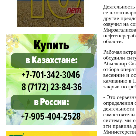
Деятельность
сельхозтовар
другие предл
озвучил на с
Мирзагалиева
нефтеперераб
области.
Рабочая встр
обсудили сит
Абылкаир Ска
отбора опера
весенние и о
кампанию в П
закрыв потре
- Это серьезн
определения 
деятельности 
самостоятель
систему, мы 
эти правила 
Министерства