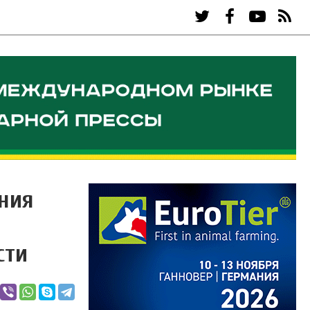
ния
сти