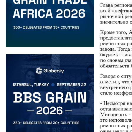
Глава регион
всей «нефтян
рыночной реа
значительно 
Кроме того, 
предоставлят
ремонтных ра
завода. Тогд
бюджета Павло
по словам гл
обязательств
Говоря о сит
отметил, что
внутреннего 
стало неэффе
- Несмотря н
останавливаю
Минэнерго. -
это непозвол
ремонтных ра
один завод в