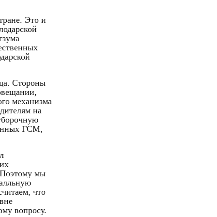
тране. Это и
лодарской
гзума
ественных
одарской
ода. Стороны
овещании,
ого механизма
одителям на
 уборочную
енных ГСМ,
л
 их
- Поэтому мы
балльную
считаем, что
овне
ому вопросу.