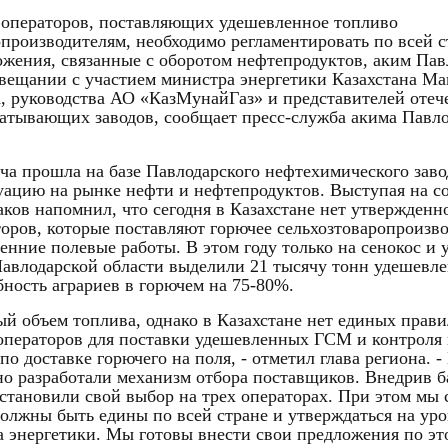
 операторов, поставляющих удешевленное топливо
опроизводителям, необходимо регламентировать по всей с
ожения, связанные с оборотом нефтепродуктов, аким Пав
овещании с участием министра энергетики Казахстана Ма
, руководства АО «КазМунайГаз» и представителей отеч
атывающих заводов, сообщает пресс-служба акима Павл
еча прошла на базе Павлодарского нефтехимического зав
уацию на рынке нефти и нефтепродуктов. Выступая на с
ков напомнил, что сегодня в Казахстане нет утвержденн
торов, которые поставляют горючее сельхозтоваропроизв
сенние полевые работы. В этом году только на сенокос и
авлодарской области выделили 21 тысячу тонн удешевл
бность аграриев в горючем на 75-80%.
ый объем топлива, однако в Казахстане нет единых прави
операторов для поставки удешевленных ГСМ и контроля
по доставке горючего на поля, - отметил глава региона. 
но разработали механизм отбора поставщиков. Внедрив 
остановили свой выбор на трех операторах. При этом мы 
должны быть едины по всей стране и утверждаться на ур
 энергетики. Мы готовы внести свои предложения по эт