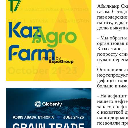
Абылкаир Ска
газом. Сегодн
павлодарские
на газу, едва
долю выкупил
- Мы обратил
организовав 
Казахстане, 
попросту сгн
нужно пересм
Остановился 
нефтепродукт
дефицит горю
больше внима
- На дефицит
нашего нефте
запасов нефте
с нехваткой 
наши дорожни
позволяли пр