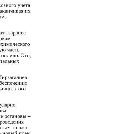
возного учета
заканчивая их
ти,
з» заранее
рокам
ехимического
ую часть
топливо. Это,
циальных
Мирзагалиев
обеспечению
ичин этого
улярно
ава
е остановы –
проведения
ться только
ь новый план