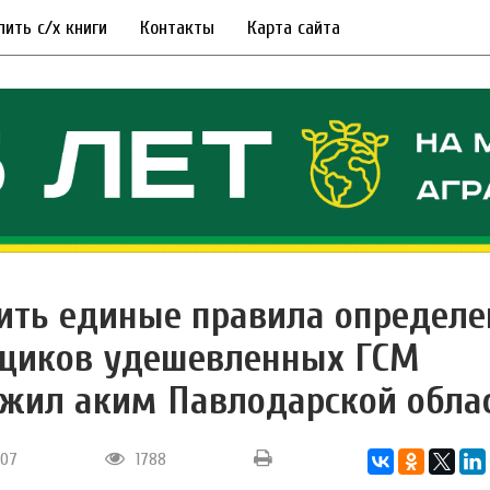
пить с/х книги
Контакты
Карта сайта
ить единые правила определе
щиков удешевленных ГСМ
жил аким Павлодарской обла
4:07
1788