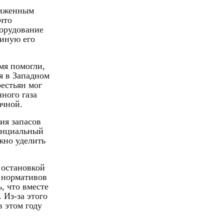
жиженным
что
орудование
виную его
мя помогли,
я в Западном
рестьян мог
ного газа
ачной.
ия запасов
тенциальный
жно уделить
 остановкой
а нормативов
, что вместе
 Из-за этого
 этом году