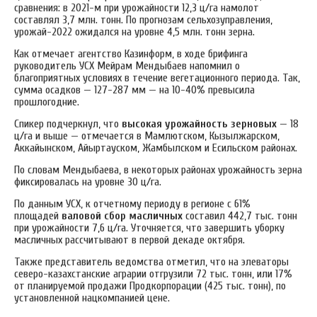
сравнения: в 2021-м при урожайности 12,3 ц/га намолот
составлял 3,7 млн. тонн.
По прогнозам сельхозуправления,
урожай-2022 ожидался на уровне 4,5 млн. тонн зерна.
Как отмечает агентство Казинформ, в ходе брифинга
руководитель УСХ Мейрам Мендыбаев напомнил о
благоприятных условиях в течение вегетационного периода. Так,
сумма осадков — 127-287 мм — на 10-40% превысила
прошлогодние.
Спикер подчеркнул, что
высокая урожайность зерновых
— 18
ц/га и выше — отмечается в Мамлютском, Кызылжарском,
Аккайынском, Айыртауском, Жамбылском и Есильском районах.
По словам Мендыбаева, в некоторых районах урожайность зерна
фиксировалась на уровне 30 ц/га.
По данным УСХ, к отчетному периоду в регионе с 61%
площадей
валовой сбор масличных
составил 442,7 тыс. тонн
при урожайности 7,6 ц/га. Уточняется, что завершить уборку
масличных рассчитывают в первой декаде октября.
Также представитель ведомства отметил, что на элеваторы
северо-казахстанские аграрии отгрузили 72 тыс. тонн, или 17%
от планируемой продажи Продкорпорации (425 тыс. тонн), по
установленной нацкомпанией цене.