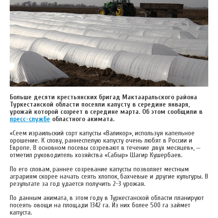
Больше десяти крестьянских бригад Мактааральского района
Туркестанской области посеяли капусту в середине января,
урожай которой созреет в середине марта. Об этом сообщили в
пресс-службе
областного акимата.
«Сеем израильский сорт капусты «Валикор», используя капельное
орошение. К слову, раннеспелую капусту очень любят в России и
Европе. В основном посевы созревают в течение двух месяцев», —
отметил руководитель хозяйства «Сабыр» Шагир Кушербаев.
По его словам, раннее созревание капусты позволяет местным
аграриям скорее начать сеять хлопок, бахчевые и другие культуры. В
результате за год удается получить 2-3 урожая.
По данным акимата, в этом году в Туркестанской области планируют
посеять овощи на площади 1342 га. Из них более 500 га займет
капуста.