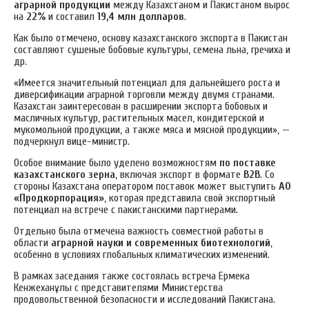
аграрной продукции
между Казахстаном и Пакистаном вырос
на
22%
и составил
19,4 млн долларов
.
Как было отмечено, основу казахстанского экспорта в Пакистан
составляют сушеные бобовые культуры, семена льна, гречиха и
др.
«Имеется значительный потенциал для дальнейшего роста и
диверсификации аграрной торговли между двумя странами.
Казахстан заинтересован в расширении экспорта бобовых и
масличных культур, растительных масел, кондитерской и
мукомольной продукции, а также мяса и мясной продукции», —
подчеркнул вице-министр.
Особое внимание было уделено возможностям
по поставке
казахстанского зерна
, включая экспорт в формате
B2B
. Со
стороны Казахстана оператором поставок может выступить
АО
«Продкорпорация»
, которая представила свой экспортный
потенциал на встрече с пакистанскими партнерами.
Отдельно была отмечена важность совместной работы в
области
аграрной науки и современных биотехнологий
,
особенно в условиях глобальных климатических изменений.
В рамках заседания также состоялась встреча Ермека
Кенжеханұлы с представителями Министерства
продовольственной безопасности и исследований Пакистана.