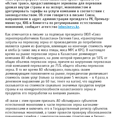
«Астык транс», предоставляющее зерновозы для перевозки
урожая внутри страны и на экспорт, монополистом и
урегулировать тарифы на услуги компании в соответствии с
законодательством. Об этом говорится в письме Союза,
направленном в адрес администрации президента РК, Премьер-
министра, КНБ и Комитета по регулированию естественных
монополий, сообщает агентство
inbusiness.kz
.
Как отмечается в письме за подписью президента ОЮЛ «Союз
зернопереработчиков Казахстана» Евгения Гана, «транспортные
затраты на перевозку зерна от производителя до потребителя
являются одним из факторов, влияющих на конечную стоимость муки
и хлеба (а также яиц и мяса птицы, мяса МРС и КРС). В настоящее
время на рынке перевозки зерна в Казахстане доминирует
компания АО «Астық транс», на долю которой приходится до 50% от
общих объемов перевозок зерна, причем во внутренних перевозках
этой компанией перевозится до 75% общего объема перевозок
зерна. В то же время АО «Астық транс», пользуясь своим
доминирующим положением на рынке, периодически увеличивает
стоимость своих услуг (только за последние 5 месяцев — в 4 раза, в
денежном выражении до 60 тыс. тенге на вагон), что ощутимо
сказывается на стоимости социально значимых продуктов внутри
страны и на конкурентоспособности казахстанского зерна и
продуктов его переработки на внешних рынках».
«В связи с этим просим признать АО «Астық транс» субъектом
естественной монополии в части перевозок зерна вагонами-
зерновозами и включить его в Государственный регистр субъектов
естественных монополий, а также провести проверку обоснованности
повышения тарифов с заинтересованными структурами и бизнес-