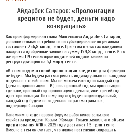
Айдарбек Сапаров:
«Пролонгации
кредитов не будет, деньги надо
возвращать»
Как проинформировал глава Минсельхоза
Айдарбек Сапаров
,
дополнительная потребность на субсидирование по регионам
составляет
256,8 млрд тенге
. При этом в «листах ожидания»
находятся одобренные заявки на сумму
194,8 млрд тенге
. В то
же время
119
сельхозпроизводителей подали заявки на
реструктуризацию на
5,1 млрд тенге
.
«В этом году
массовой пролонгации кредитов
для фермеров
не будет. Мы будем рассматривать индивидуально по каждому
отдельно с хозяйством. Мы не можем ежегодно каждый год
(делать пролонгацию – В.), позапрошлый год мы пролонгацию
сделали, прошлый год пролонгацию сделали, уже третий год
идет пролонгация. Поэтому подход будет индивидуальный,
каждый год будем по отдельности рассматривать», —
подчеркнул Сапаров.
Напомним, в ходе первого форума работников сельского
хозяйства президент Касым-Жомарт Токаев заявил, что
объем
кредитования АПК
к 2025 году достигнет
1,5 трлн тенге
.
Вместе с тем он считает, что нужно постепенно сокращать