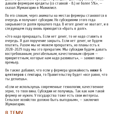
давали фермерам кредиты (со ставкой - В.) не более 5%», —
сказал Жумангарин в Мажилисе.
По его словам, через акиматы на местах фермеры становятся в
очередь и получают субсидии. Но субсидиями этого года
закрываются долги прошлого года. В итоге денег не хватает, и в
следующем году вновь приходится «брать в долг».
«Это надо прекращать. Если нет денег, то не надо ставить в
очередь. Я дал поручение закрыть. Если нет денег, не будем
платить. Разом мы не можем прекратить, но планы есть к
2028-2029 году мы это прекратим. Мы субсидии будем давать
востребованным, рентабельным, качественным сферам —
приоритетным, которые нам надо развивать», — заявил вице-
премьер.
Он также добавил, что если у фермера урожайность
ниже 6
центнеров с гектара
, то Правительству будет «все равно, что
ты делаешь».
«Если не используешь современные технологии, качественное
зерно, то твоя вина. Субсидии не получишь. Так как нам такой
фермер не нужен. У государства тоже есть свои интересы.
Сельское хозяйство должно быть выгодным», — заключил
Жумангарин.
В ТЕМУ