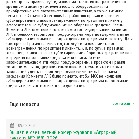
рассмотрены правила субсидирования ставок вознаграждения по
кредитам и лизингу технологического оборудования, на
приобретение сельскохозяйственных животных, а также лизингу
сельскохозяйственной техники. Разработчик правил исключает
субсидирование ставок вознаграждения по кредитам и лизингу,
оставляет только субсидирование на оборотные средства. Члены
Комитета АПК отметили, что законом о госрегулировании развития
АПК и сельских территорий предусмотрена мера поддержки в виде
субсидирования ставок вознаграждения по кредитам и лизингу. Да и
сам проект Правил называется, как «субсидирование ставок
вознаграждения по кредитам и лизингу…», а, по сути, в правилах
этого нет, осталось только субсидирование оборотных средств, лизинг
и кредиты на основные средства исключили. То есть
законодательством эти меры предусмотрены, а проектом Правил
хотят эти меры поддержки сельхозникам отсечь, в итоге норма
закона не будет в полной мере реализовываться. Решением
заседания Комитета АПК было принято, чтобы МСХ не исключал
субсидирование ставки вознаграждения по кредитам на основные
средства и лизинг техники и оборудования.
Еще новости
Все новости
09.08.2026
Вышел в свет летний номер журнала «Аграрный
сектор» №2 (68)-2026