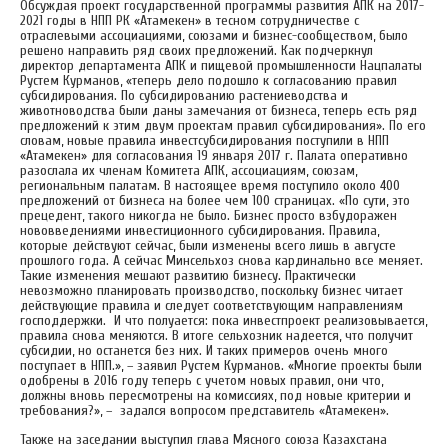
Обсуждая проект государственной программы развития АПК на 2017-
2021 годы в НПП РК «Атамекен» в тесном сотрудничестве с
отраслевыми ассоциациями, союзами и бизнес-сообществом, было
решено направить ряд своих предложений. Как подчеркнул
директор департамента АПК и пищевой промышленности Нацпалаты
Рустем Курманов, «теперь дело подошло к согласованию правил
субсидирования. По субсидированию растениеводства и
животноводства были даны замечания от бизнеса, теперь есть ряд
предложений к этим двум проектам правил субсидирования». По его
словам, новые правила инвестсубсидирования поступили в НПП
«Атамекен» для согласования 19 января 2017 г. Палата оперативно
разослала их членам Комитета АПК, ассоциациям, союзам,
региональным палатам. В настоящее время поступило около 400
предложений от бизнеса на более чем 100 страницах. «По сути, это
прецедент, такого никогда не было. Бизнес просто взбудоражен
нововведениями инвестиционного субсидирования. Правила,
которые действуют сейчас, были изменены всего лишь в августе
прошлого года. А сейчас Минсельхоз снова кардинально все меняет.
Такие изменения мешают развитию бизнесу. Практически
невозможно планировать производство, поскольку бизнес читает
действующие правила и следует соответствующим направлениям
господдержки. И что полуается: пока инвестпроект реализовывается,
правила снова меняются. В итоге сельхозник надеется, что получит
субсидии, но останется без них. И таких примеров очень много
поступает в НПП.», – заявил Рустем Курманов. «Многие проекты были
одобрены в 2016 году теперь с учетом новых правил, они что,
должны вновь пересмотрены на комиссиях, под новые критерии и
требования?», – задался вопросом представитель «Атамекен».
Также на заседании выступил глава Мясного союза Казахстана