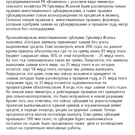
предпринимателей РК «Атамекен» с участием вице-министра
сельского хозяйства РК Гульмиры Исаевой были рассмотрены новые
правила инвестиционного субсидирования, а также правила
субсидирования ставок вознаграждения по кредитам и лизингу.
Согласно новым правкам в инвестиционные правила, фермеры,
которым одобрили заявки на субсидирование в прошлом году, могут
остаться без господдержки.
Проанализировав инвестиционные субсидии, Гульмира Исаева
пояснила: «Сегодня акиматы принимают заявки без учета
выделяемых средств. Если посмотреть итоги 2016 года, на данное
время приняты обязательства где-то на сумму около 83 млрд тенге.
Бюджет закрывает лишь 30% от этой потребности – 25 млрд тенге.
На этот год запланирована такая же сумма. Получается, что акиматы
выплатили заявки всего лишь на 25 млрд тенге и на сегодня
остается еще 58 млрд тенге, которые мы должны выплатить.
Получается, что даже, если мы сейчас возьмем в приоритет те
заявки, которые были рассмотрены в прошлом году, и 25 млрд тенге
направим туда, то 33 млрд останется задолженностью по
прошлогодним обязательствам. А ведь есть еще заявки этого года».
По словам вице-министра, в действующих правилах нет приоритета
для сельхозкооперативов, это было исправлено в новой редакции.
Кроме того, она отметила, что сейчас субсидии по дорогостоящим
проектам выплачиваются единой суммой, и ограниченный лимит
средств, в первую очередь, уходит на крупные заявки. Теперь
предполагается ввести поэтапную выплату. Если сумма субсидий
превышает 500 млн тенге, то субсидия будет выплачиваться
поэтапно по годам. Было предложено также уйти от возмещения
затрат на строительно-монтажные работы.