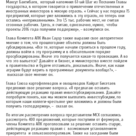
Максут Бактибаев, который напомнил 61-ый Шаг из Послания Главы
государства, в котором говорится о привлечении отечественных и
иностранных инвесторов в мясную отрасль. « Сейчас у нас порядка 15
предприятий, которые уже вложились в эту отрасль, но теперь они
остались «неприкаянными». Это 1,5 тыс. рабочих мест, не считая
сезонных рабочих. Здесь, я считаю, однозначно, нужно, чтобы
проекты 2016 года получили поддержку», – возмутился он.
Глава Комитета АПК Иван Сауэр также выразил свое авторитетное
мнение о том, что прошлогодние объекты должны быть
субсидированы. «Все те, которые начали строиться в прошлом году,
должны войти в эту программу и в обязательном порядке
просубсидированы. Иначе это получается какая-то провокация. А во
что это выльется? Давайте и бизнес, и министерство вместе пойдем
в правительство и будем отстаивать, доказывать. Иначе, как наши
аграрии будут верить в программные документы вообще?», –
высказал свое мнение он.
Глава Союза картофелеводов и овощеводов Кайрат Бисетаев
предложил свое решение вопроса. «Я предлагаю оставить
действующую редакцию правил инвестсубсидирования. Давайте
попробуем понять, как мы можем выплатить инвестсубсидии, по
которым наши коллеги-крестьяне уже вложились и должны были
получить господдержку», – сказал он.
По итогам рассмотрения вопроса представители МСХ согласились
рассмотреть 400 предложений, которые поступили от фермеров, а
члены Комитета АПК проголосовали за решение оставить старую,
действующую редакцию правил с возможным установлением
приоритета и сельхозкооперативам. Также на заседании были