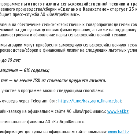
 программе
льготного лизинга сельскохозяйственной техники и т
венного производства/сборки
«Сделано в Казахстане»
стартует
25 
общает пресс-служба АО «КазАгроФинанс».
влена на обеспечение сельскохозяйственных товаропроизводителей со
ехникой на доступных условиях финансирования, а также на поддержку
ашиностроения и обновление парка сельскохозяйственной техники.
ммы аграрии могут приобрести самоходную сельскохозяйственную техн
производства/сборки в финансовый лизинг на следующих льготных услов
 до 10 лет;
граждения — 6% годовых;
теж — не менее 15% от стоимости предмета лизинга.
а участие в программе можно следующими способами:
ь очередь через Telegram-бот:
https://t.me/kaz_agro_finance_bot
;
йн-заявку на официальном сайте АО «КазАгроФинанс»:
www.kaf.kz
;
региональные филиалы АО «КазАгроФинанс».
информация доступна на официальном сайте компании:
www.kaf.kz
.