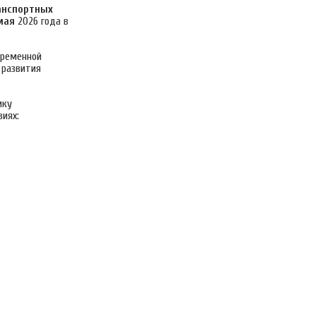
ранспортных
мая
2026 года в
временной
 развития
ику
иях: