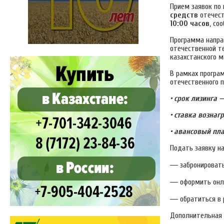
Прием заявок по
средств
отечест
10:00 часов
, со
Программа напра
отечественной т
казахстанского м
В рамках програ
отечественного 
• срок лизинга —
• ставка возна
• авансовый пла
Подать заявку н
—
забронироват
—
оформить онла
—
обратиться в 
Дополнительная 