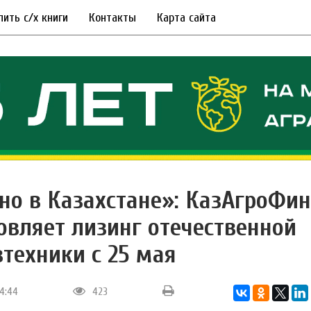
пить с/х книги
Контакты
Карта сайта
но в Казахстане»: КазАгроФин
овляет лизинг отечественной
зтехники с 25 мая
14:44
423