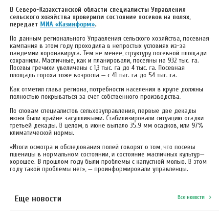
В Северо-Казахстанской области специалисты Управления
сельского хозяйства проверили состояние посевов на полях,
передает
МИА «Казинформ»
.
По данным регионального Управления сельского хозяйства, посевная
кампания в этом году проходила в непростых условиях из-за
пандемии коронавируса. Тем не менее, структуру посевной площади
сохранили. Масличные, как и планировали, посеяны на 932 тыс. га.
Посевы гречихи увеличены с 1,3 тыс. га до 4 тыс. га. Посевная
площадь гороха тоже возросла — с 41 тыс. га до 54 тыс. га.
Как отметил глава региона, потребности населения в крупе должны
полностью покрываться за счет собственного производства.
По словам специалистов сельхозуправления, первые две декады
июня были крайне засушливыми. Стабилизировали ситуацию осадки
третьей декады. В целом, в июне выпало 35.9 мм осадков, или 97%
климатической нормы.
«Итоги осмотра и обследования полей говорят о том, что посевы
пшеницы в нормальном состоянии, и состояние масличных культур—
хорошее. В прошлом году были проблемы с капустной молью. В этом
году такой проблемы нет», — проинформировали управленцы.
Еще новости
Все новости