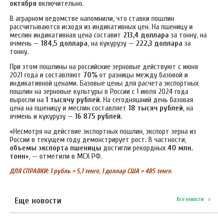
октября
включительно.
В аграрном ведомстве напомнили, что ставки пошлин
рассчитываются исходя из индикативных цен. На пшеницу и
меслин индикативная цена составит
213,4 доллара
за тонну, на
ячмень —
184,5 доллара
, на кукурузу —
222,3 доллара
за
тонну.
При этом пошлины на российские зерновые действуют с июня
2021 года и составляют
70%
от разницы между базовой и
индикативной ценами. Базовые цены для расчета экспортных
пошлин на зерновые культуры в России с 1 июля 2024 года
выросли на
1 тысячу рублей
. На сегодняшний день базовая
цена на пшеницу и меслин составляет
18 тысяч рублей
, на
ячмень и кукурузу —
16 875 рублей
.
«Несмотря на действие экспортных пошлин, экспорт зерна из
России в текущем году демонстрирует рост. В частности,
объемы экспорта пшеницы
достигли рекордных
40 млн.
тонн
», — отметили в МСХ РФ.
ДЛЯ СПРАВКИ: 1 рубль = 5,1 тенге, 1 доллар США = 485 тенге.
Еще новости
Все новости