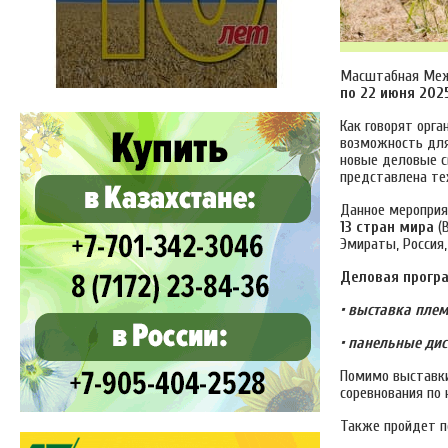
Масштабная Меж
по 22 июня 202
Как говорят орг
возможность для
новые деловые с
представлена те
Данное мероприя
13
стран мира
(В
Эмираты, Россия,
Деловая програ
• выставка плем
• панельные дис
Помимо выставки
соревнования по 
Также пройдет п