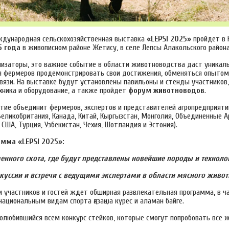
дународная сельскохозяйственная выставка
«LEPSI 2025»
пройдет в 
5 года
в живописном районе Жетису, в селе Лепсы Алакольского района
анизаторы, это важное событие в области животноводства даст уникал
 фермеров продемонстрировать свои достижения, обменяться опытом
вязи. На выставке будут установлены павильоны и стенды участников,
хника и оборудование, а также пройдет
форум животноводов
.
тие объединит фермеров, экспертов и представителей агропредприятий
еликобритания, Канада, Китай, Кыргызстан, Монголия, Объединенные А
 США, Турция, Узбекистан, Чехия, Шотландия и Эстония).
мма «LEPSI 2025»:
енного скота, где будут представлены новейшие породы и техноло
куссии и встречи с ведущими экспертами в области мясного живот
 участников и гостей ждет обширная развлекательная программа, в ч
национальным видам спорта қазақша күрес и аламан байге.
олюбившийся всем конкурс стейков, которые смогут попробовать все 