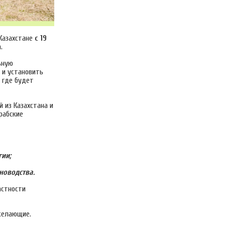
Казахстане
с 19
.
ьную
 и установить
 где будет
 из Казахстана и
рабские
гии;
новодства.
астности
желающие.