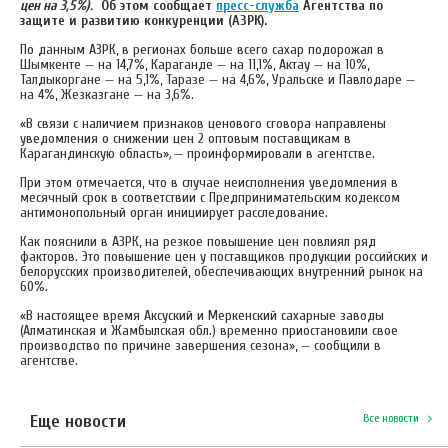
цен на 3,5%)
.
Об этом сообщает
пресс-служба
Агентства по
защите и развитию конкуренции (АЗРК).
По данным АЗРК, в регионах больше всего сахар подорожал в
Шымкенте — на 14,7%, Караганде — на 11,1%, Актау — на 10%,
Талдыкоргане — на 5,1%, Таразе — на 4,6%, Уральске и Павлодаре —
на 4%, Жезказгане — на 3,6%.
«В связи с наличием признаков ценового сговора направлены
уведомления о снижении цен 2 оптовым поставщикам в
Карагандинскую область»
,
— проинформировали в агентстве.
При этом отмечается, что в случае неисполнения уведомления в
месячный срок в соответствии с Предпринимательским кодексом
антимонопольный орган инициирует расследование.
Как пояснили в АЗРК, на резкое повышение цен повлиял ряд
факторов. Это повышение цен у поставщиков продукции российских и
белорусских производителей, обеспечивающих внутренний рынок на
60%.
«В настоящее время Аксуский и Меркенский сахарные заводы
(Алматинская и Жамбылская обл.) временно приостановили свое
производство по причине завершения сезона», — сообщили в
агентстве.
Еще новости
Все новости