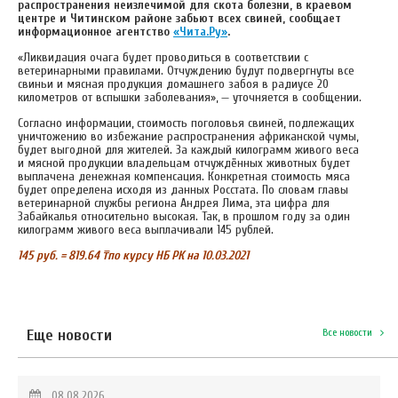
распространения неизлечимой для скота болезни, в краевом
центре и Читинском районе забьют всех свиней, сообщает
информационное агентство
«Чита.Ру»
.
«Ликвидация очага будет проводиться в соответствии с
ветеринарными правилами. Отчуждению будут подвергнуты все
свиньи и мясная продукция домашнего забоя в радиусе 20
километров от вспышки заболевания», — уточняется в сообщении.
Согласно информации, стоимость поголовья свиней, подлежащих
уничтожению во избежание распространения африканской чумы,
будет выгодной для жителей. За каждый килограмм живого веса
и мясной продукции владельцам отчуждённых животных будет
выплачена денежная компенсация. Конкретная стоимость мяса
будет определена исходя из данных Росстата. По словам главы
ветеринарной службы региона Андрея Лима, эта цифра для
Забайкалья относительно высокая. Так, в прошлом году за один
килограмм живого веса выплачивали 145 рублей.
145 руб. = 819.64 ₸по курсу НБ РК на 10.03.2021
Еще новости
Все новости
08.08.2026