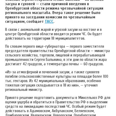
засуха и суховей — стали причиной введения в
Оренбургской области режима чрезвычайной ситуации
регионального масштаба. Вчера такое решение было
принято на заседании комиссии по чрезвычайным
ситуациям, сообщает
ТАСС
.
В связи с аномальной жарой и угрозой засухи на востоке и в
центре Оренбургской области вводится режим ЧС. Он будет
действовать на территории 18 муниципалитетов.
По словам первого вице-губернатора — первого заместителя
председателя правительства Оренбургской области — министра
сельского хозяйства, торговли, пищевой и перерабатывающей
промышленности Сергея Балыкина, в эти дни по области жара
достигает 42 градусов, а температура почвы — 60 градусов.
«Из-за атмосферной и почвенной засухи, а также суховеев
погибли сельскохозяйственные культуры на площади более 100
тыс. гектаров. Из 42 муниципальных образования, особенно
тяжелая ситуация складывается в 18 из них», — уточнил
региональный министр.
Принято решение подготовить документы в Минсельхоз РФ для
оценки ущерба и обратиться в Правительство РФ о выделении
средств на ликвидацию последствий ЧС. Особый режим будет
действовать в Адамовском, Акбулакском, Беляевском,
Домбаровском, Кваркенском, Новоорском, Оренбургском,