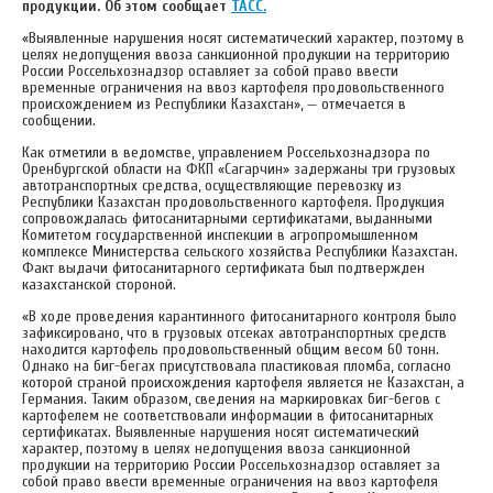
продукции. Об этом сообщает
ТАСС.
«Выявленные нарушения носят систематический характер, поэтому в
целях недопущения ввоза санкционной продукции на территорию
России Россельхознадзор оставляет за собой право ввести
временные ограничения на ввоз картофеля продовольственного
происхождением из Республики Казахстан», — отмечается в
сообщении.
Как отметили в ведомстве, управлением Россельхознадзора по
Оренбургской области на ФКП «Сагарчин» задержаны три грузовых
автотранспортных средства, осуществляющие перевозку из
Республики Казахстан продовольственного картофеля. Продукция
сопровождалась фитосанитарными сертификатами, выданными
Комитетом государственной инспекции в агропромышленном
комплексе Министерства сельского хозяйства Республики Казахстан.
Факт выдачи фитосанитарного сертификата был подтвержден
казахстанской стороной.
«В ходе проведения карантинного фитосанитарного контроля было
зафиксировано, что в грузовых отсеках автотранспортных средств
находится картофель продовольственный общим весом 60 тонн.
Однако на биг-бегах присутствовала пластиковая пломба, согласно
которой страной происхождения картофеля является не Казахстан, а
Германия. Таким образом, сведения на маркировках биг-бегов с
картофелем не соответствовали информации в фитосанитарных
сертификатах. Выявленные нарушения носят систематический
характер, поэтому в целях недопущения ввоза санкционной
продукции на территорию России Россельхознадзор оставляет за
собой право ввести временные ограничения на ввоз картофеля