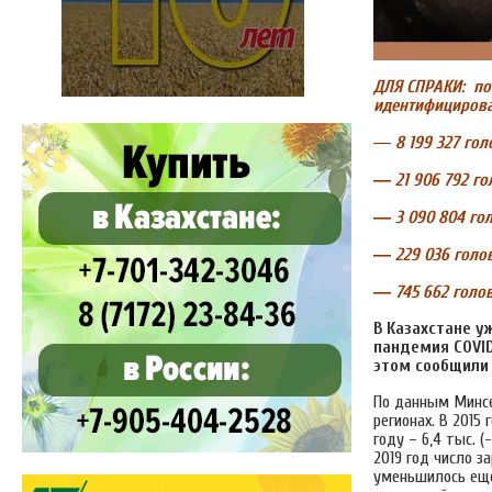
ДЛЯ СПРАКИ:
по
идентифицирован
—
8 199 327 гол
—
21 906 792 го
—
3 090 804 го
—
229 036 голо
—
745 662 голов
В Казахстане у
пандемия COVID
этом сообщили
По данным Минсел
регионах. В 2015 
году – 6,4 тыс. (-
2019 год число з
уменьшилось еще