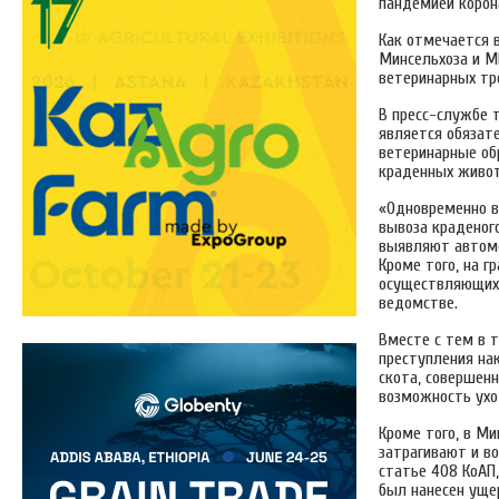
пандемией корон
Как отмечается 
Минсельхоза и М
ветеринарных тр
В пресс-службе 
является обязат
ветеринарные об
краденных живо
«Одновременно в
вывоза краденог
выявляют автомо
Кроме того, на г
осуществляющих 
ведомстве.
Вместе с тем в 
преступления на
скота, совершенн
возможность ухо
Кроме того, в М
затрагивают и в
статье 408 КоАП
был нанесен уще