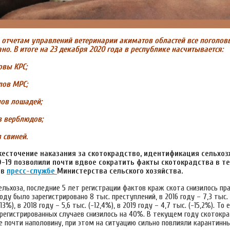
 отчетам управлений ветеринарии акиматов областей все поголов
о. В итоге на 23 декабря 2020 года в республике насчитывается:
овы КРС;
лов МРС;
лов лошадей;
в верблюдов;
 свиней.
жесточение наказания за скотокрадство, идентификация сельхо
-19 позволили почти вдвое сократить факты скотокрадства в т
 в
пресс-службе
Министерства сельского хозяйства.
ьхоза, последние 5 лет регистрации фактов краж скота снизилось пра
году было зарегистрировано 8 тыс. преступлений, в 2016 году – 7,3 тыс. 
13%), в 2018 году – 5,6 тыс. (-12,4%), в 2019 году – 4,7 тыс. (-15,2%). То е
арегистрированных случаев снизилось на 40%. В текущем году скотокр
 почти наполовину, при этом на ситуацию сильно повлияли карантинны