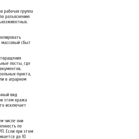
я рабочая группа
по разъяснению
ьхозживотных.
ролировать
т массовый сбыт
отвращения
ьные посты, где
окументов.
трольных пункта,
ли в аграрном
анный вид
ри этом кража
что исключает
м числе они
венность по
П. Если при этом
ивается до 10