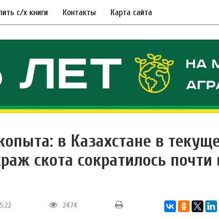
пить с/х книги
Контакты
Карта сайта
 копыта: в Казахстане в текущ
краж скота сократилось почти 
15:22
2474