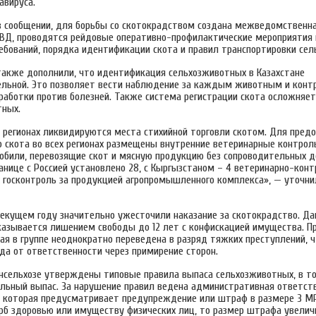
авируса.
в сообщении, для борьбы со скотокрадством создана межведомственна
ВД, проводятся рейдовые оперативно-профилактические мероприятия 
ебований, порядка идентификации скота и правил транспортировки сел
также дополнили, что идентификация сельхозживотных в Казахстане
ельной. Это позволяет вести наблюдение за каждым животным и конт
работки против болезней. Также система регистрации скота осложняе
тных.
 регионах ликвидируются места стихийной торговли скотом. Для пред
о скота во всех регионах размещены внутренние ветеринарные контрол
били, перевозящие скот и мясную продукцию без сопроводительных д
ранице с Россией установлено 28, с Кыргызстаном – 4 ветеринарно-кон
госконтроль за продукцией агропромышленного комплекса», — уточни
текущем году значительно ужесточили наказание за скотокрадство. Д
казывается лишением свободы до 12 лет с конфискацией имущества. П
ая в группе неоднократно переведена в разряд тяжких преступлений, 
да от ответственности через примирение сторон.
инсельхозе утверждены типовые правила выпаса сельхозживотных, в то
ольный выпас. За нарушение правил ведена административная ответст
, которая предусматривает предупреждение или штраф в размере 3 МР
рб здоровью или имуществу физических лиц, то размер штрафа увелич