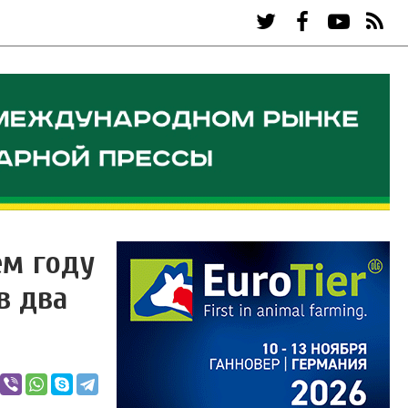
ем году
в два