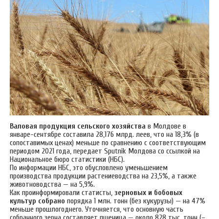
Валовая продукция сельского хозяйства
в Молдове в
январе-сентябре составила 28,176 млрд. леев, что на 18,3% (в
сопоставимых ценах) меньше по сравнению с соответствующим
периодом 2021 года, передает Sputnik Молдова со ссылкой на
Национальное бюро статистики (НБС).
По информации НБС, это обусловлено уменьшением
производства продукции растениеводства на 23,5%, а также
животноводства — на 5,9%.
Как проинформировали статисты,
зерновых и бобовых
культур собрано
порядка 1 млн. тонн (без кукурузы) — на 47%
меньше прошлогоднего. Уточняется, что основную часть
собранного зерна составляет пшеница — около 828 тыс. тонн (–