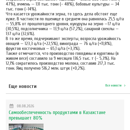
47%), ячмень — 131 тыс. тонн (– 48%), бобовые культуры — 34
тыс. тонн (–14%).
Что касается урожайности зерна, то здесь дела обстоят еще
хуже. В частности по пшенице в среднем она равнялась 25,5 ц/га
— 55,8% от прошлогоднего уровня, кукурузы на зерно —17 ц/га
(30,5%), подсолнечника — 13,9 ц/га (57,2%), сахарной свеклы —
137 ц/га (32,6%).
В то же время, подчеркивают эксперты, возросла урожайность
овощей — 123,3 ц/га (+22,5%), винограда — 76 ц/га (+11,8%),
фруктов косточковых — 65,1 ц/га (+3,3%).
Также отмечается, что производство говядины и курятины (в
живом весе) составило за 9 месяцев 136,5 тыс. т (– 5,3%). На
12,1% сократилось производство молока, составив 217,3 тыс.
тонн. Яиц получено 516,2 млн. штук (+0,2%).
Еще новости
Все новости
08.08.2026
Самообеспеченность продуктами в Казахстане
превышает 80%