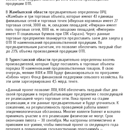
продукции ОТП.
В
Жамбылской области
предварительно определены ОРЦ
«Жамбыл» и три торговых объекта, которые имеют 43 единицы
филиальных сетей и торговых точек («Вкусная корзинка» имеет 27
торговых сетей, 3000 кв. м, складских площадей; «Фиркан» имеет
пять торговых сетей, 1000 кв. м складских площадей; «Империя»
имеет 11 социальных бутиков при СПК «Тараз»). Через данные
торговые предприятия планируется предоставить заем для закупа у
ОТП 10 наименований продовольственной продукции. По
предварительным расчетам, это позволит обеспечить твердый сбыт
до 23% объема производимой продукции ОТП.
В
Туркестанской области
предварительно определены восемь
производителей, которые будут поставлять в торговые объекты
порядка 10 наименований продовольственных товаров. В свою
очередь, мелкие КФХ и ЛПХ будут финансироваться по программе
«Енбек» через Фонд финансовой поддержки сельского хозяйства. На
эти цели зарезервировано 4,5 млрд. тенге.
«Данный проект позволит ЛПХ, КФХ обеспечить твердый сбыт для
своей продукции в перерабатывающие предприятия с последующей
ее реализацией через торговые сети. Пока проект на стадии
реализации, и эти данные предварительные и будут уточняться. К
сожалению, на результативность проводимой работы влияет
эпидемиологическая обстановка. Многие коллеги болеют и всецело
принимать участие в его реализации физически не могут. Срок
окончания пилота — 30 сентября. Мы настроены оптимистично и
приложим все усилия, чтобы пилотный проект со следующего года
перешел в полноценную государственную программу!» —