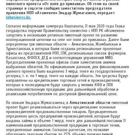
пилотного проекта «От поля до прилавка». Об этом на своей
странице в соцсети сообщил заместитель председателя
правления НПП «Атамекен» Эльдар Жумагазиев, передает
inbusiness.kz.
Согласно информации зампреда Нацпалаты, 11 мая 2020 года Глава
государства поручил Правительству совместно с НПП РК «Атамекен»
запустить в нескольких регионах пилотный проект по развитию
кооперационной цепочки на селе «от поля до прилавка». Далее были
определены три пилотных области — Алматинская, Жамбылская и
Туркестанская, в которых были созданы региональные проектные
офисы из представителей РПП, СПК, региональных союзов фермеров
Казахстана, ФФПСХ, ДГД и соответствующих управлений МИО.
Председателями проектных офисов стали заместители акимов
выбранных областей. По официальным данным, для финансирования
данного проекта было выделено 3 млрд. тенге из государственного
резерва, т. е. по 1 млрд. тенге на каждую область. Эти средства будут
направлены на кредитование торговых сетей и производителей,
которые в последующем будут закупать у мелких КФХ и ЛПХ
сельскохозяйственную продукцию для дальнейшей обработки и
реализации потребителям по доступной (фиксированной) цене.
По словам Эльдара Жумагазиева, в
Алматинской области
пилотный
проект будет реализовываться через кредитование основных
производителей продовольственных товаров. Предварительно
определено шесть предприятий-производителей, которым будут
выданы займы в объеме 1 млрд. тенге для дальнейшей поставки 11
наименований продовольственной продукции в торговые точки,
определенные акиматом. Согласно расчетам, это позволит
обеспечить твердым сбытом до 25% объема производимой