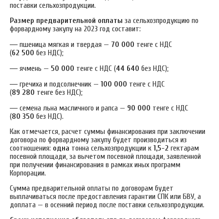
поставки сельхозпродукции.
Размер предварительной оплаты
за сельхозпродукцию по
форвардному закупу на 2023 год составит:
—
пшеница мягкая и твердая —
70 000
тенге с НДС
(
62 500
без НДС);
—
ячмень —
50 000
тенге с НДС (
44 640
без НДС);
—
гречиха и подсолнечник —
100 000
тенге с НДС
(
89 280
тенге без НДС);
—
семена льна масличного и рапса —
90 000
тенге с НДС
(
80 350
без НДС).
Как отмечается, расчет суммы финансирования при заключении
договора по форвардному закупу будет производиться из
соотношения:
одна
тонна сельхозпродукции к
1,5-2
гектарам
посевной площади, за вычетом посевной площади, заявленной
при получении финансирования в рамках иных программ
Корпорации.
Сумма предварительной оплаты по договорам будет
выплачиваться после предоставления гарантии СПК или БВУ, а
доплата — в осенний период после поставки сельхозпродукции.