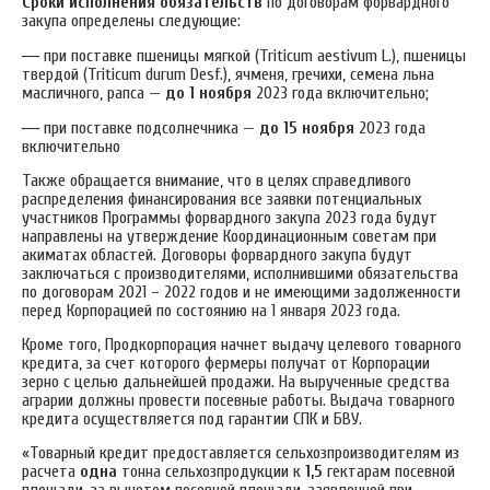
Сроки исполнения обязательств
по договорам форвардного
закупа определены следующие:
—
при поставке пшеницы мягкой (Triticum aestivum L.), пшеницы
твердой (Triticum durum Desf.), ячменя, гречихи, семена льна
масличного, рапса —
до 1 ноября
2023 года включительно;
—
при поставке подсолнечника —
до 15 ноября
2023 года
включительно
Также обращается внимание, что в целях справедливого
распределения финансирования все заявки потенциальных
участников Программы форвардного закупа 2023 года будут
направлены на утверждение Координационным советам при
акиматах областей.
Договоры форвардного закупа будут
заключаться с производителями, исполнившими обязательства
по договорам 2021 – 2022 годов и не имеющими задолженности
перед Корпорацией по состоянию на 1 января 2023 года.
Кроме того, Продкорпорация начнет выдачу целевого товарного
кредита, за счет которого фермеры получат от Корпорации
зерно с целью дальнейшей продажи. На вырученные средства
аграрии должны провести посевные работы. Выдача товарного
кредита осуществляется под гарантии СПК и БВУ.
«Товарный кредит предоставляется сельхозпроизводителям из
расчета
одна
тонна сельхозпродукции к
1,5
гектарам посевной