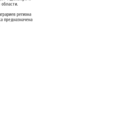
 области.
аграриев региона
ка предназначена
.