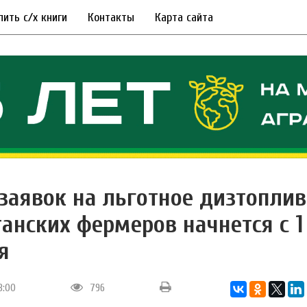
пить с/х книги
Контакты
Карта сайта
заявок на льготное дизтоплив
танских фермеров начнется с 1
я
13:00
796