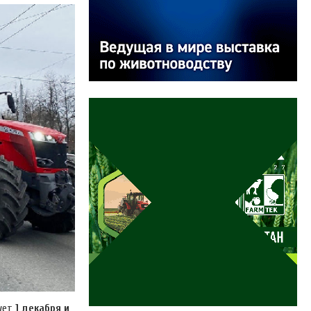
тует
1 декабря и