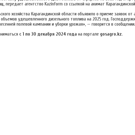
яц
, передает агентство Kazinform со ссылкой на акимат Карагандинской
ского хозяйства Карагандинской области объявило о приеме заявок от 
 объемов удешевленного дизельного топлива на 2025 год. Господдерж
есенней полевой кампании и уборки урожая», — говорится в сообщении
иниматься
с 1 по 30 декабря 2024 года
на портале
gosagro.kz
.