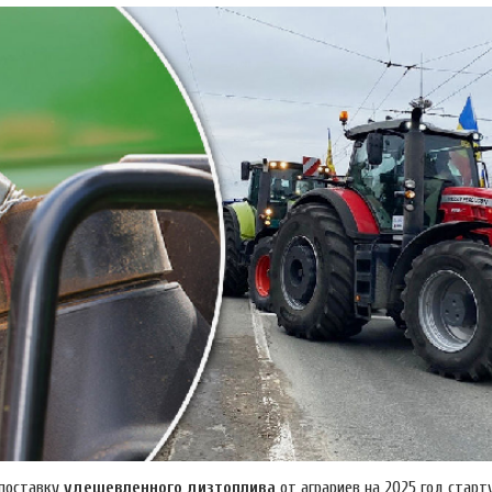
 поставку
удешевленного дизтоплива
от аграриев на 2025 год стар