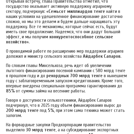
Открывая встречу, глава Правительства отметил, что
государство оказывает активную поддержку аграрному
сектору, подчеркнув: «
Семьсот миллиардов тенге
найти в
наших условиях на удешевленное финансирование достаточно
сложно, но мы это делаем и будем дальше наращивать эту
поддержку. Все те механизмы, которые сейчас есть, будут
иметь свое продолжение. Надеемся, что они дадут большой
эффект, и мы получим
конкурентоспособное сельское
хозяйство
».
О проводимой работе по расширению мер поддержки аграриев
доложил и министр сельского хозяйства
Айдарбек Сапаров
.
По словам главы Минсельхоза, речь идет об увеличении
льготного финансирования посевной кампании с 580 млрд тенге
в прошлом году и до
рекордных 700 млрд тенге
в нынешнем
году с заблаговременным запуском кредитования. Кроме того,
впервые внедрена специальная программа гарантирования до
85%
от суммы займа на весенние работы.
Говоря о доступности сельхозтехники, Айдарбек Сапаров
подчеркнул, что в 2025 году объем финансирования вырос до
200 млрд тенге
под
5%
, при этом сама техника может стать
залогом.
На форвардные закупки Продкорпорации правительство
выделило
30 млрд тенге
, а на субсидирование экспортных