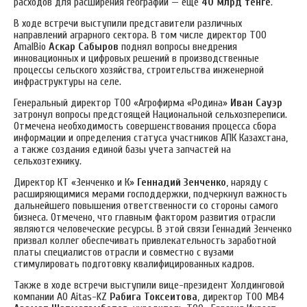
расходов для расширения географии — еще
40 млрд тенге
.
В ходе встречи выступили представители различных
направлений аграрного сектора.
В том числе директор ТОО
AmalBio
Аскар Сабыров
поднял вопросы внедрения
инновационных и цифровых решений в производственные
процессы сельского хозяйства, строительства инженерной
инфраструктуры на селе.
Генеральный директор ТОО «Агрофирма «Родина»
Иван Сауэр
затронул вопросы предстоящей Национальной сельхозпереписи.
Отмечена необходимость совершенствования процесса сбора
информации и определения статуса участников АПК Казахстана,
а также создания единой базы учета запчастей на
сельхозтехнику.
Директор КТ «Зенченко и К»
Геннадий Зенченко
, наряду с
расширяющимися мерами господдержки, подчеркнул важность
дальнейшего повышения ответственности со стороны самого
бизнеса. Отмечено, что главным фактором развития отрасли
являются человеческие ресурсы. В этой связи Геннадий Зенченко
призвал коллег обеспечивать привлекательность заработной
платы специалистов отрасли и совместно с вузами
стимулировать подготовку квалифицированных кадров.
Также в ходе встречи выступили вице-президент Холдинговой
компании АО Aitas-KZ
Рабига Токсеитова
, директор ТОО МВ4