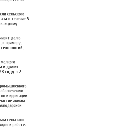
сли сельского
раза
в течение
5
о каждому
снизит долю
й
, к примеру,
 технологий
,
 мелкого
м и других
28 году в
2
опромышленного
дообеспечению
ов и ирригации
участие акимы
авлодарской,
вам сельского
ходы к работе.