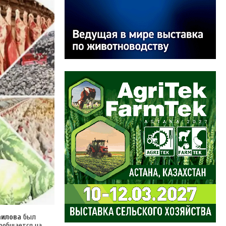
аилова
был
ообщается на