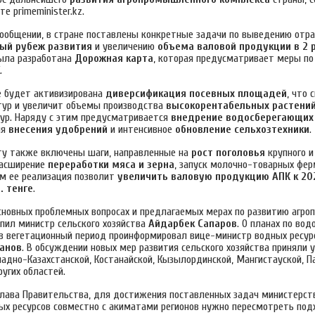
е primeminister.kz.
сообщении, в стране поставлены конкретные задачи по выведению отра
ый рубеж развития
и увеличению
объема валовой продукции в 2 
была разработана
Дорожная карта
, которая предусматривает меры п
.
ке будет активизирована
диверсификация посевных площадей
, что 
тур и увеличит объемы производства
высокорентабельных растени
ур. Наряду с этим предусматривается
внедрение водосберегающих
ня
внесения удобрений
и интенсивное
обновление сельхозтехники
.
у также включены шаги, направленные на
рост поголовья
крупного и
 расширение
переработки мяса и зерна
, запуск молочно-товарных фер
ом ее реализация позволит
увеличить валовую продукцию АПК к 20
. тенге
.
сновных проблемных вопросах и предлагаемых мерах по развитию агр
пил министр сельского хозяйства
Айдарбек Сапаров
. О планах по во
в вегетационный период проинформировал вице-министр водных ресурс
ханов
. В обсуждении новых мер развития сельского хозяйства приняли 
адно-Казахстанской, Костанайской, Кызылординской, Мангистауской, П
угих областей.
глава Правительства, для достижения поставленных задач министерст
ных ресурсов совместно с акиматами регионов нужно пересмотреть под