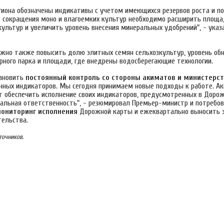
гиона обозначены индикативы с учетом имеющихся резервов роста и п
ет сокращения моно и влагоемких культур необходимо расширить площ
ультур и увеличить уровень внесения минеральных удобрений", - указ
нужно также повысить долю элитных семян сельхозкультур, уровень об
ного парка и площади, где внедрены водосберегающие технологии.
тановить
постоянный контроль со стороны акиматов и министерс
ных индикаторов. Мы сегодня принимаем новые подходы к работе. А
т обеспечить исполнение своих индикаторов, предусмотренных в Дорож
нальная ответственность", - резюмировал Премьер-министр и потребов
ониторинг исполнения
Дорожной карты и ежеквартально выносить э
тельства.
точников.