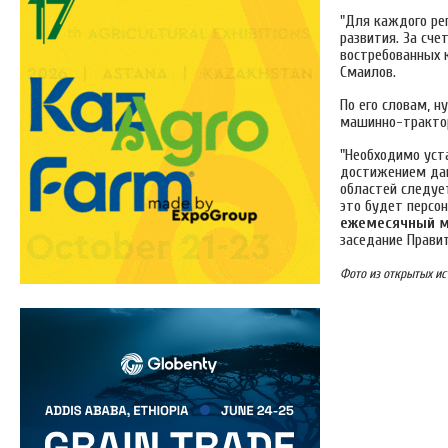
"Для каждого ре
развития. За сч
востребованных к
Смаилов.
По его словам, 
машинно-трактор
"Необходимо ус
достижением дан
областей следуе
это будет персо
ежемесячный м
заседание Прави
Фото из открытых ис