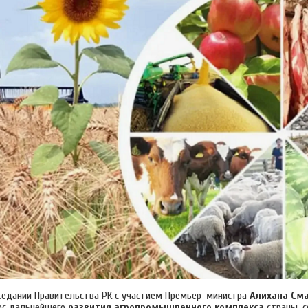
седании Правительства РК с участием Премьер-министра
Алихана См
ос дальнейшего
развития агропромышленного комплекса
страны, с