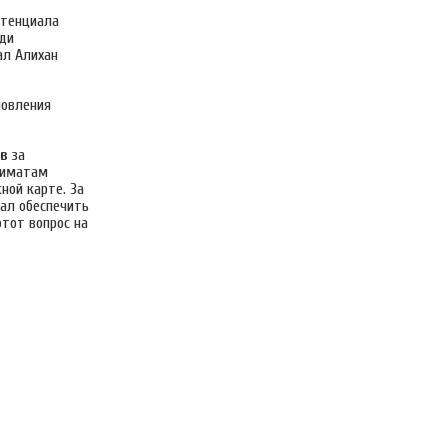
отенциала
ади
ал Алихан
новления
тв
за
киматам
ной карте. За
ал обеспечить
тот вопрос на