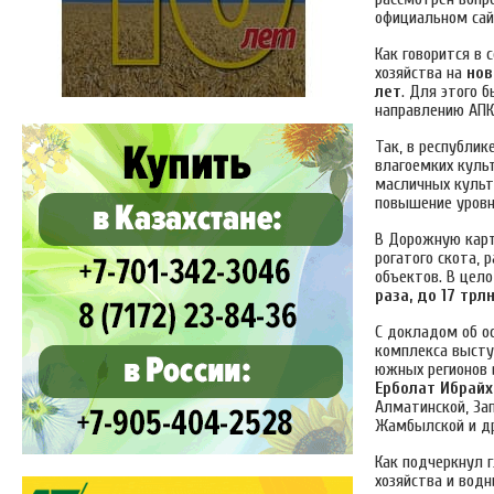
официальном сайт
Как говорится в 
хозяйства на
нов
лет
. Для этого 
направлению АПК
Так, в республи
влагоемких куль
масличных культ
повышение уров
В Дорожную карт
рогатого скота,
объектов. В цел
раза, до 17 трлн
С докладом об о
комплекса высту
южных регионов 
Ерболат Ибрай
Алматинской, Зап
Жамбылской и др
Как подчеркнул 
хозяйства и вод