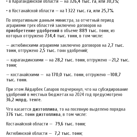
• в Карагандинской области — на
326,4 тыс. га
, или
30,3%
;
• в Костанайской области — на
1 322 тыс. га
, или
25,7%
.
По оперативным данным министра, за отчетный период
аграриями трех областей заключено договоров на
приобретение удобрений
в объеме
889 тыс. тонн
, из
которых отгружено
734,4 тыс. тонн
, в том числе:
— актюбинскими аграриями заключено договоров на
2,7 тыс.
тонн
, отгружено
2,5 тыс.
тонн удобрений;
— карагандинскими — на
28,2 тыс. тонн
, отгружено —
21,2 тыс.
тонн
;
— костанайскими — на
170,0 тыс. тонн
, отгружено —
108,7
тыс. тонн
.
При этом Айдарбек Сапаров подчеркнул, что на субсидирование
удобрений в местных бюджетах на 2024 год предусмотрено
36,2 млрд. тенге
.
Что касается
дизтоплива
, то на посевную выделено порядка
376 тыс. тонн дизтоплива
, в том числе:
Костанайской области —
79,6 тыс. тонн
;
Актюбинской области —
7,2 тыс. тонн
;