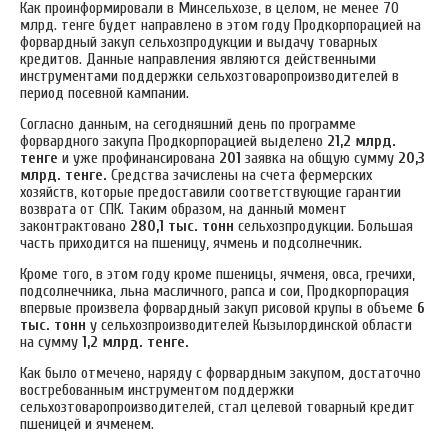
Как проинформировали в Минсельхозе, в целом, не менее 70
млрд. тенге будет направлено в этом году Продкорпорацией на
форвардный закуп сельхозпродукции и выдачу товарных
кредитов. Данные направления являются действенными
инструментами поддержки сельхозтоваропроизводителей в
период посевной кампании.
Согласно данным, на сегодняшний день по программе
форвардного закупа Продкорпорацией выделено
21,2 млрд.
тенге
и уже профинансирована
201
заявка на общую сумму
20,3
млрд. тенге.
Средства зачислены на счета фермерских
хозяйств, которые предоставили соответствующие гарантии
возврата от СПК. Таким образом, на данный момент
законтрактовано
280,1 тыс. тонн
сельхозпродукции. Большая
часть приходится на пшеницу, ячмень и подсолнечник.
Кроме того, в этом году кроме пшеницы, ячменя, овса, гречихи,
подсолнечника, льна масличного, рапса и сои, Продкорпорация
впервые произвела форвардный закуп рисовой крупы в объеме
6
тыс. тонн
у сельхозпроизводителей Кызылординской области
на сумму
1,2 млрд. тенге.
Как было отмечено, наряду с форвардным закупом, достаточно
востребованным инструментом поддержки
сельхозтоваропроизводителей, стал целевой товарный кредит
пшеницей и ячменем.