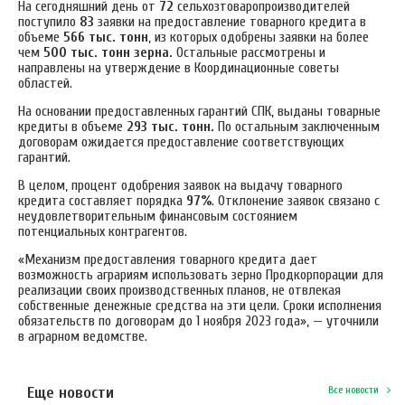
На сегодняшний день от
72
сельхозтоваропроизводителей
поступило
83
заявки на предоставление товарного кредита в
объеме
566 тыс. тонн
, из которых одобрены заявки на более
чем
500 тыс. тонн зерна.
Остальные рассмотрены и
направлены на утверждение в Координационные советы
областей.
На основании предоставленных гарантий СПК, выданы товарные
кредиты в объеме
293 тыс. тонн.
По остальным заключенным
договорам ожидается предоставление соответствующих
гарантий.
В целом, процент одобрения заявок на выдачу товарного
кредита составляет порядка
97%
. Отклонение заявок связано с
неудовлетворительным финансовым состоянием
потенциальных контрагентов.
«Механизм предоставления товарного кредита дает
возможность аграриям использовать зерно Продкорпорации для
реализации своих производственных планов, не отвлекая
собственные денежные средства на эти цели. Сроки исполнения
обязательств по договорам до 1 ноября 2023 года», — уточнили
в аграрном ведомстве.
Еще новости
Все новости