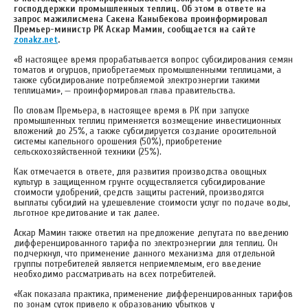
господдержки промышленных теплиц. Об этом в ответе на
запрос мажилисмена Сакена Каныбекова проинформировал
Премьер-министр РК Аскар Мамин, сообщается на сайте
zonakz.net
.
«В настоящее время прорабатывается вопрос субсидирования семян
томатов и огурцов, приобретаемых промышленными теплицами, а
также субсидирование потребляемой электроэнергии такими
теплицами», — проинформировал глава правительства.
По словам Премьера, в настоящее время в РК при запуске
промышленных теплиц применяется возмещение инвестиционных
вложений до 25%, а также субсидируется создание оросительной
системы капельного орошения (50%), приобретение
сельскохозяйственной техники (25%).
Как отмечается в ответе, для развития производства овощных
культур в защищенном грунте осуществляется субсидирование
стоимости удобрений, средств защиты растений, производятся
выплаты субсидий на удешевление стоимости услуг по подаче воды,
льготное кредитование и так далее.
Аскар Мамин также ответил на предложение депутата по введению
дифференцированного тарифа по электроэнергии для теплиц. Он
подчеркнул, что применение данного механизма для отдельной
группы потребителей является неприемлемым, его введение
необходимо рассматривать на всех потребителей.
«Как показала практика, применение дифференцированных тарифов
по зонам суток привело к образованию убытков у