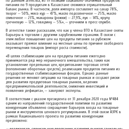
По данным агенства, из 19 позиций социально-значимых продуктов
питания по 9 продуктам в Казахстане сложился отрицательный
баланс рынка. В частности, доля импорта составляет на сахар 78%,
творог — 50%, мясо кур — 47%, масло подсолнечное — 25%, масло
сливочное — 23%, макароны (рожки) — 27,9%, лук — 14%, крупу
гречневую — 12%, говядину — 5%», — уточнили в пресс-службе.
В агентстве также рассказали, что как у члена ВТО в Казахстане сняты
барьеры в торговли с другими зарубежными странами. В связи с
этим любое повышение цен на продукты питания за рубежом
оказывает прямое влияние на местные цены по причине свободного
перемещения товаров (импорт роста стоимости).
«В целях стабилизации цен на продукты питания ежегодно
принимается ряд мер нерыночного вмешательства, таких как
установление предельных цен, кредитование торговых сетей
(пополнение оборотных средств), реализация продуктов питания из
государственных стабилизационных фондов. Однако данные
решения не меняют ситуацию на товарных рынках и создают риски
для развития продуктовых товарных рынков, ведения
предпринимательской деятельности, снижения инвестиций и
появления дефицита», — заверяют эксперты.
В соответствии с указом президента от 31 декабря 2020 года №484
одним из направлений государственной политики по развитию
конкуренции объявлено сокращение барьеров входа на товарные
рынки и инструментов ценового регулирования. В этой связи АЗРК в
рамках Национального проекта по развитию конкуренции
предложено:
— реализовать специальную программу развития рынков социально-