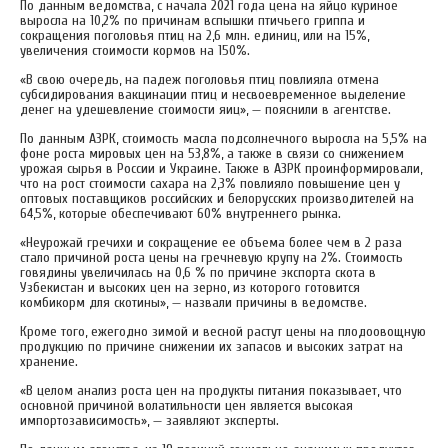
По данным ведомства, с начала 2021 года цена на яйцо куриное
выросла на 10,2% по причинам вспышки птичьего гриппа и
сокращения поголовья птиц на 2,6 млн. единиц, или на 15%,
увеличения стоимости кормов на 150%.
«В свою очередь, на падеж поголовья птиц повлияла отмена
субсидирования вакцинации птиц и несвоевременное выделение
денег на удешевление стоимости яиц», — пояснили в агентстве.
По данным АЗРК, стоимость масла подсолнечного выросла на 5,5% на
фоне роста мировых цен на 53,8%, а также в связи со снижением
урожая сырья в России и Украине. Также в АЗРК проинформировали,
что на рост стоимости сахара на 2,3% повлияло повышение цен у
оптовых поставщиков российских и белорусских производителей на
64,5%, которые обеспечивают 60% внутреннего рынка.
«Неурожай гречихи и сокращение ее объема более чем в 2 раза
стало причиной роста цены на гречневую крупу на 2%. Стоимость
говядины увеличилась на 0,6 % по причине экспорта скота в
Узбекистан и высоких цен на зерно, из которого готовится
комбикорм для скотины», — назвали причины в ведомстве.
Кроме того, ежегодно зимой и весной растут цены на плодоовощную
продукцию по причине снижении их запасов и высоких затрат на
хранение.
«В целом анализ роста цен на продукты питания показывает, что
основной причиной волатильности цен является высокая
импортозависимость», — заявляют эксперты.