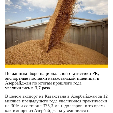
По
данн
ым Бюро
нац
иональной
статистики РК,
э
кспорт
ные поставки
казахстанской
пшеницы в
Азербайджан
по итогам прошлого года
увеличил
ись
в 3,7 раза.
В целом экспорт из Казахстана в Азербайджан за 12
месяцев предыдущего года увеличился практически
на 30% и составил 375,3 млн. долларов, в то время
как импорт из Азербайджана увеличился на