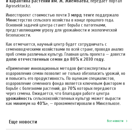
и карантина растений им. Ж. Жиембаева
, передает портал
Аgrosektor.kz.
Инвестпроект стоимостью почти
3 млрд тенге
поддержало
Министерство сельского хозяйства в конце прошлого года.
Основной задачей центра станет борьба с патогенами,
представляющими угрозу для урожайности и экологической
безопасности.
Как отмечается, научный центр будет сотрудничать с
семеноводческими хозяйствами по всей стране, проводя анализ
проб семян различных культур. Главная цель проекта — довести
долю отечественных семян до 80% к 2030 году
.
«Применение инновационных методов фитоэкспертизы и
оздоровления семян позволит не только обезопасить урожай, но
и повысить его продуктивность. По оценкам специалистов,
оздоровление семенного фонда является ключевым фактором в
борьбе с болезнями растений, до
70%
которых передаются
через семена. Ожидается, что благодаря работе центра
урожайность
сельскохозяйственных культур может вырасти
как минимум на
40%
», — прокомментировали в Минсельхозе.
Еще новости
Все новости