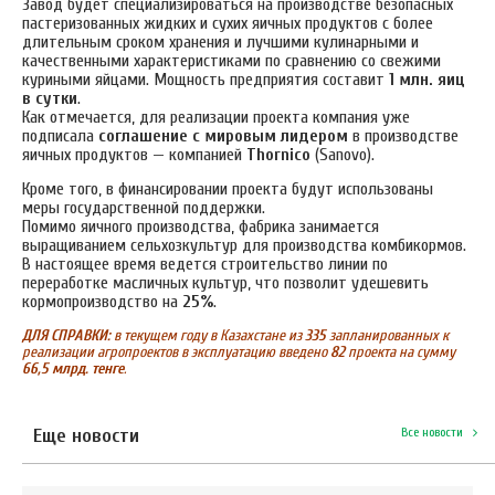
Завод будет специализироваться на производстве безопасных
пастеризованных жидких и сухих яичных продуктов с более
длительным сроком хранения и лучшими кулинарными и
качественными характеристиками по сравнению со свежими
куриными яйцами. Мощность предприятия составит
1 млн. яиц
в сутки
.
Как отмечается, для реализации проекта компания уже
подписала
соглашение с мировым лидером
в производстве
яичных продуктов — компанией
Thornico
(Sanovo).
Кроме того, в финансировании проекта будут использованы
меры государственной поддержки.
Помимо яичного производства, фабрика занимается
выращиванием сельхозкультур для производства комбикормов.
В настоящее время ведется строительство линии по
переработке масличных культур, что позволит удешевить
кормопроизводство на
25%
.
ДЛЯ СПРАВКИ:
в текущем году в Казахстане из
335
запланированных к
реализации агропроектов в эксплуатацию введено
82
проекта на сумму
66,5 млрд. тенге
.
Еще новости
Все новости