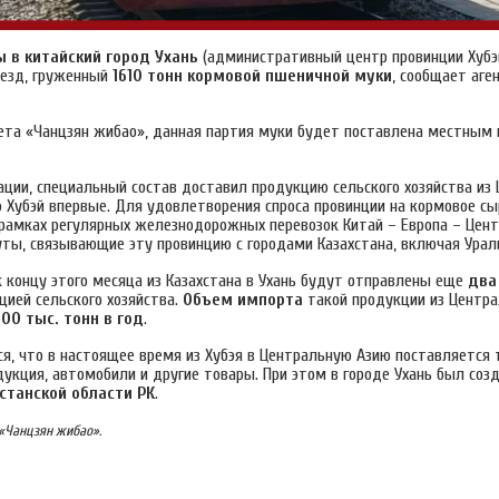
 в китайский город Ухань
(административный центр провинции Хуб
оезд, груженный
1610 тонн
кормовой пшеничной муки
, сообщает аге
зета «Чанцзян жибао», данная партия муки будет поставлена местны
ации, специальный состав доставил продукцию сельского хозяйства из
 Хубэй впервые. Для удовлетворения спроса провинции на кормовое сы
 рамках регулярных железнодорожных перевозок Китай – Европа – Цент
ы, связывающие эту провинцию с городами Казахстана, включая Ураль
к концу этого месяца из Казахстана в Ухань будут отправлены еще
два
цией сельского хозяйства.
Объем импорта
такой продукции из Центра
500 тыс. тонн в год
.
я, что в настоящее время из Хубэя в Центральную Азию поставляется 
дукция, автомобили и другие товары. При этом в городе Ухань был соз
естанской области РК
.
 «Чанцзян жибао».