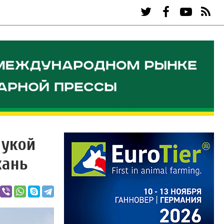
мукой
хань