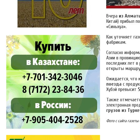
Вчера
из Алматы
Китай) прибыл п
«Синьхуа».
Как уточняет га
фабрикам.
Согласно информ
Азии в провинцию
последних лет в
открыты маршрут
Ожидается, что 
поезда
с продук
Хубэй превысит
Также отмечаетс
электронная про
грузов из Турк
Фото с сайта газеты