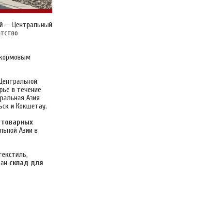
эй — Центральный
нтство
м кормовым
 Центральной
рье в течение
ральная Азия
ск и Кокшетау.
 товарных
льной Азии в
текстиль,
дан
склад для