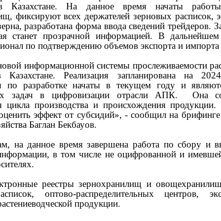
 в Казахстане. На данное время начаты работ
ищ, фиксируют всех держателей зерновых расписок, э
ерна, разработана форма ввода сведений трейдеров. З
я станет прозрачной информацией. В дальнейшем
ионал по подтверждению объемов экспорта и импорта 
новой информационной системы прослеживаемости рас
в Казахстане. Реализация запланирована на 2024
я по разработке начаты в текущем году и являют
ых задач в цифровизации отрасли АПК. Она со
я цикла производства и происхождения продукции.
оценить эффект от субсидий», - сообщил на брифинг
зяйства Баглан Бекбауов.
ам, на данное время завершена работа по сбору и в
нформации, в том числе не оцифрованной и имевшей
сителях.
ктронные реестры зернохранилищ и овощехранилищ
асписок, оптово-распределительных центров, эк
растениеводческой продукции.