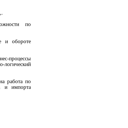
,.
ожности по
е и обороте
ес-процессы
о-логический
на работа по
а и импорта