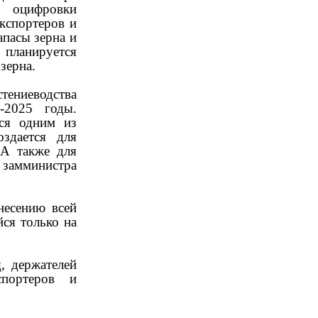
ы оцифровки
кспортеров и
апасы зерна и
 планируется
зерна.
тениеводства
-2025 годы.
ся одним из
здается для
 А также для
е замминистра
несению всей
ся только на
, держателей
спортеров и