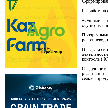
Сформирован
Разработана 
«Одними и
осуществлени
Прозрачным
растениеводч
В дальнейш
деятельност
контроль (Ф
Следующим э
реализации
сельхозпрод