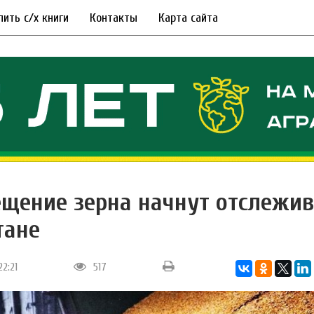
пить с/х книги
Контакты
Карта сайта
щение зерна начнут отслежив
тане
22:21
517