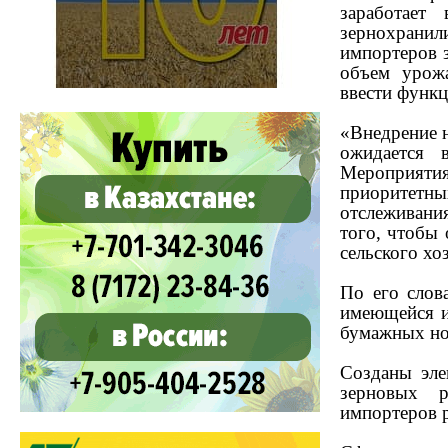
заработает
зернохранил
импортеров з
объем урожа
ввести функц
«Внедрение 
ожидается 
Мероприяти
приоритетн
отслеживани
того, чтобы 
сельского хо
По его слов
имеющейся и
бумажных но
Созданы эле
зерновых р
импортеров 